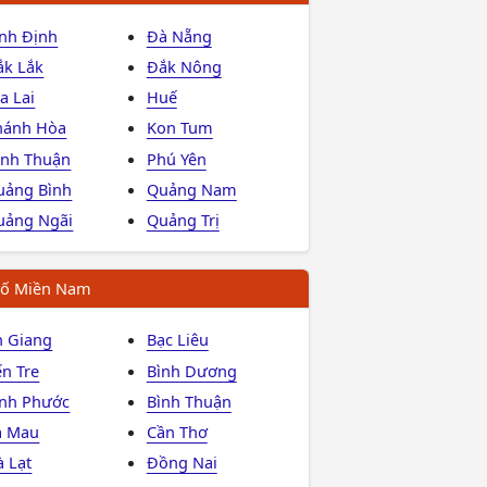
ình Định
Đà Nẵng
ắk Lắk
Đắk Nông
a Lai
Huế
hánh Hòa
Kon Tum
inh Thuận
Phú Yên
uảng Bình
Quảng Nam
uảng Ngãi
Quảng Trị
số Miền Nam
n Giang
Bạc Liêu
n Tre
Bình Dương
ình Phước
Bình Thuận
à Mau
Cần Thơ
à Lạt
Đồng Nai