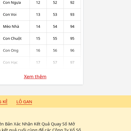
Con Ngựa
12
52
92
Con Voi
13
53
93
Mèo Nhà
14
54
94
Con Chuột
15
55
95
Con Ong
16
56
96
Con Hạc
17
57
97
Mèo Rừng
18
58
98
Xem thêm
Con Bướm
19
59
99
Con Rết
19
60
 KÊ
LÔ GAN
Cô Gái
21
61
Bồ Câu
22
62
Biên Bản Xác Nhận Kết Quả Quay Số Mở
à kết quả cuối cùng để các Công Ty Xổ Số