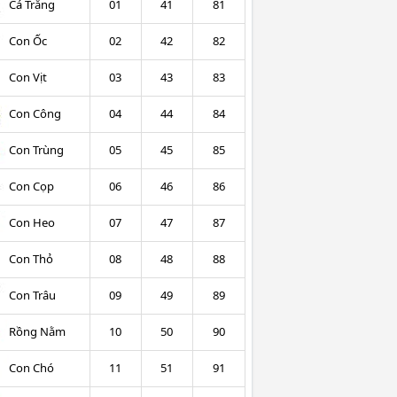
Cá Trắng
01
41
81
Con Ốc
02
42
82
Con Vịt
03
43
83
Con Công
04
44
84
Con Trùng
05
45
85
Con Cọp
06
46
86
Con Heo
07
47
87
Con Thỏ
08
48
88
Con Trâu
09
49
89
Rồng Nằm
10
50
90
Con Chó
11
51
91