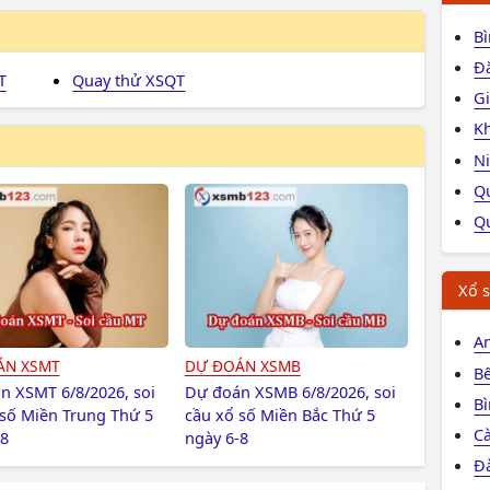
B
Đ
T
Quay thử XSQT
Gi
K
N
Q
Q
Xổ 
A
ÁN XSMT
DỰ ĐOÁN XSMB
Bế
n XSMT 6/8/2026, soi
Dự đoán XSMB 6/8/2026, soi
B
 số Miền Trung Thứ 5
cầu xổ số Miền Bắc Thứ 5
C
-8
ngày 6-8
Đ