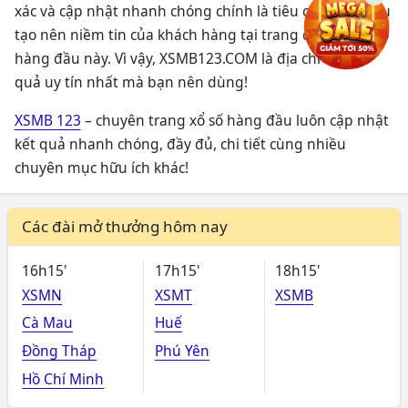
xác và cập nhật nhanh chóng chính là tiêu chí hàng đầu
tạo nên niềm tin của khách hàng tại trang chuyên xổ số
hàng đầu này. Vì vậy, XSMB123.COM là địa chỉ dò kết
quả uy tín nhất mà bạn nên dùng!
XSMB 123
– chuyên trang xổ số hàng đầu luôn cập nhật
kết quả nhanh chóng, đầy đủ, chi tiết cùng nhiều
chuyên mục hữu ích khác!
Các đài mở thưởng hôm nay
16h15'
17h15'
18h15'
XSMN
XSMT
XSMB
Cà Mau
Huế
Đồng Tháp
Phú Yên
Hồ Chí Minh