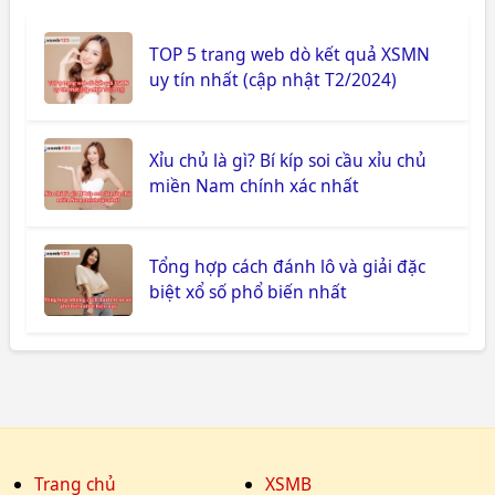
TOP 5 trang web dò kết quả XSMN
uy tín nhất (cập nhật T2/2024)
Xỉu chủ là gì? Bí kíp soi cầu xỉu chủ
miền Nam chính xác nhất
Tổng hợp cách đánh lô và giải đặc
biệt xổ số phổ biến nhất
Trang chủ
XSMB