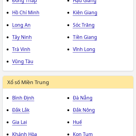
Đồng Tháp
Hậu Giang
Hồ Chí Minh
Kiên Giang
Long An
Sóc Trăng
Tây Ninh
Tiền Giang
Trà Vinh
Vĩnh Long
Vũng Tàu
Xổ số Miền Trung
Bình Định
Đà Nẵng
Đắk Lắk
Đắk Nông
Gia Lai
Huế
Khánh Hòa
Kon Tum