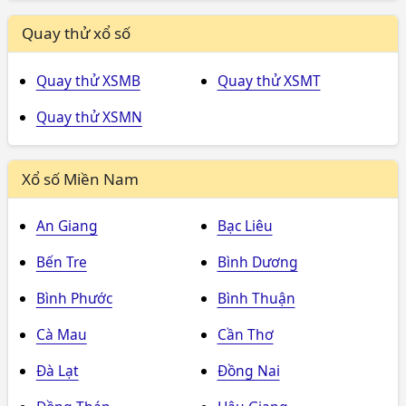
Quay thử xổ số
Quay thử XSMB
Quay thử XSMT
Quay thử XSMN
Xổ số Miền Nam
An Giang
Bạc Liêu
Bến Tre
Bình Dương
Bình Phước
Bình Thuận
Cà Mau
Cần Thơ
Đà Lạt
Đồng Nai