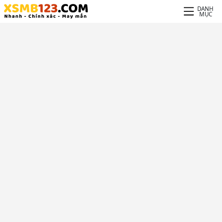
DANH
MỤC