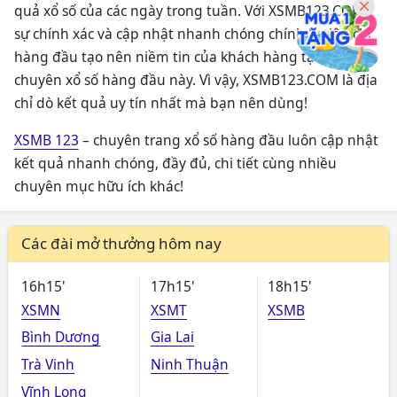
quả xổ số của các ngày trong tuần. Với XSMB123.COM,
sự chính xác và cập nhật nhanh chóng chính là tiêu chí
hàng đầu tạo nên niềm tin của khách hàng tại trang
chuyên xổ số hàng đầu này. Vì vậy, XSMB123.COM là địa
chỉ dò kết quả uy tín nhất mà bạn nên dùng!
XSMB 123
– chuyên trang xổ số hàng đầu luôn cập nhật
kết quả nhanh chóng, đầy đủ, chi tiết cùng nhiều
chuyên mục hữu ích khác!
Các đài mở thưởng hôm nay
16h15'
17h15'
18h15'
XSMN
XSMT
XSMB
Bình Dương
Gia Lai
Trà Vinh
Ninh Thuận
Vĩnh Long