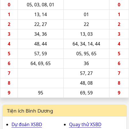
0
05, 03, 08, 01
0
1
13, 14
01
1
2
22, 27
22
2
3
34, 36
13, 03
3
4
48, 44
64, 34, 14, 44
4
5
57, 59
05, 95, 65
5
6
64, 69, 65
36
6
7
57, 27
7
8
48, 08
8
9
95
69, 59
9
Tiện ích Bình Dương
Dự đoán XSBD
Quay thử XSBD