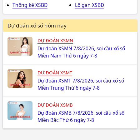
Thống kê XSBD
Lô gan XSBD
Dự đoán xổ số hôm nay
DỰ ĐOÁN XSMN
Dự đoán XSMN 7/8/2026, soi cầu xổ số
Miền Nam Thứ 6 ngày 7-8
DỰ ĐOÁN XSMT
Dự đoán XSMT 7/8/2026, soi cầu xổ số
Miền Trung Thứ 6 ngày 7-8
DỰ ĐOÁN XSMB
Dự đoán XSMB 7/8/2026, soi cầu xổ số
Miền Bắc Thứ 6 ngày 7-8