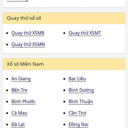
Quay thử xổ số
Quay thử XSMB
Quay thử XSMT
Quay thử XSMN
Xổ số Miền Nam
An Giang
Bạc Liêu
Bến Tre
Bình Dương
Bình Phước
Bình Thuận
Cà Mau
Cần Thơ
Đà Lạt
Đồng Nai