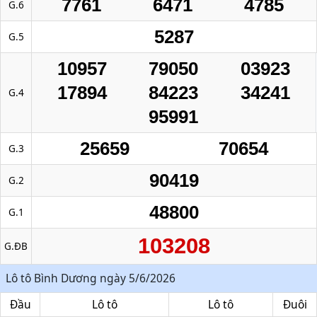
7761
6471
4785
G.6
5287
G.5
10957
79050
03923
17894
84223
34241
G.4
95991
25659
70654
G.3
90419
G.2
48800
G.1
103208
G.ĐB
Lô tô Bình Dương ngày 5/6/2026
Đầu
Lô tô
Lô tô
Đuôi