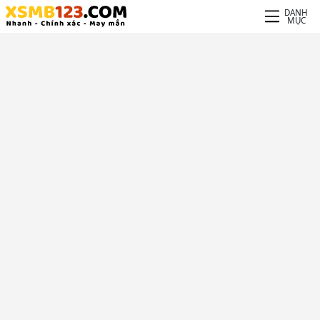
DANH
MỤC