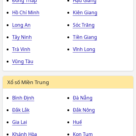
Đồng Tháp
Hậu Giang
Hồ Chí Minh
Kiên Giang
Long An
Sóc Trăng
Tây Ninh
Tiền Giang
Trà Vinh
Vĩnh Long
Vũng Tàu
Xổ số Miền Trung
Bình Định
Đà Nẵng
Đắk Lắk
Đắk Nông
Gia Lai
Huế
Khánh Hòa
Kon Tum