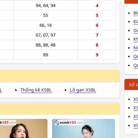
94, 64, 94
4
B
55
5
Đ
66, 16
6
Gi
07, 07, 97
7
K
88, 88, 48
8
N
89
9
Q
Q
Xổ 
L
Thống kê XSBL
Lô gan XSBL
X
X
X
X