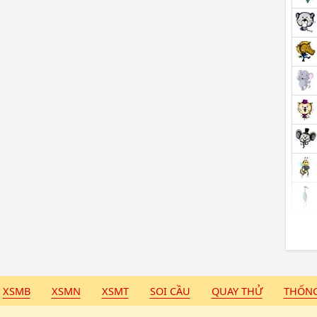
XSMB
XSMN
XSMT
SOI CẦU
QUAY THỬ
THỐNG