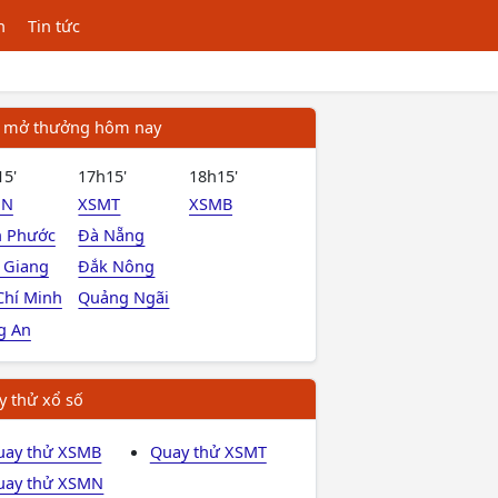
n
Tin tức
h mở thưởng hôm nay
15'
17h15'
18h15'
MN
XSMT
XSMB
h Phước
Đà Nẵng
 Giang
Đắk Nông
Chí Minh
Quảng Ngãi
g An
y thử xổ số
uay thử XSMB
Quay thử XSMT
uay thử XSMN