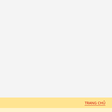
TRANG CHỦ