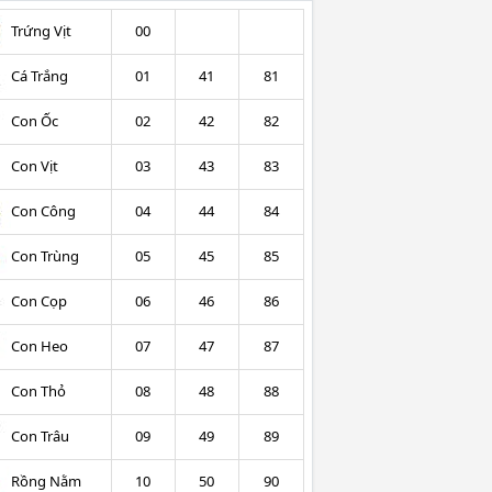
Trứng Vịt
00
Cá Trắng
01
41
81
Con Ốc
02
42
82
Con Vịt
03
43
83
Con Công
04
44
84
Con Trùng
05
45
85
Con Cọp
06
46
86
Con Heo
07
47
87
Con Thỏ
08
48
88
Con Trâu
09
49
89
Rồng Nằm
10
50
90