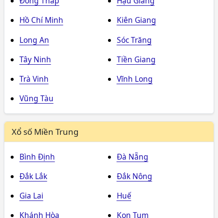
Đồng Tháp
Hậu Giang
Hồ Chí Minh
Kiên Giang
Long An
Sóc Trăng
Tây Ninh
Tiền Giang
Trà Vinh
Vĩnh Long
Vũng Tàu
Xổ số Miền Trung
Bình Định
Đà Nẵng
Đắk Lắk
Đắk Nông
Gia Lai
Huế
Khánh Hòa
Kon Tum