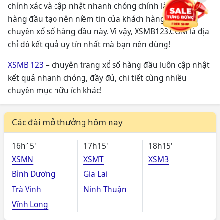
chính xác và cập nhật nhanh chóng chính là tiêu chí
hàng đầu tạo nên niềm tin của khách hàng tại trang
chuyên xổ số hàng đầu này. Vì vậy, XSMB123.COM là địa
chỉ dò kết quả uy tín nhất mà bạn nên dùng!
XSMB 123
– chuyên trang xổ số hàng đầu luôn cập nhật
kết quả nhanh chóng, đầy đủ, chi tiết cùng nhiều
chuyên mục hữu ích khác!
Các đài mở thưởng hôm nay
16h15'
17h15'
18h15'
XSMN
XSMT
XSMB
Bình Dương
Gia Lai
Trà Vinh
Ninh Thuận
Vĩnh Long