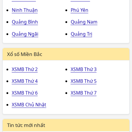
Ninh Thuận
Phú Yên
Quảng Bình
Quảng Nam
Quảng Ngãi
Quảng Trị
Xổ số Miền Bắc
XSMB Thứ 2
XSMB Thứ 3
XSMB Thứ 4
XSMB Thứ 5
XSMB Thứ 6
XSMB Thứ 7
XSMB Chủ Nhật
Tin tức mới nhất