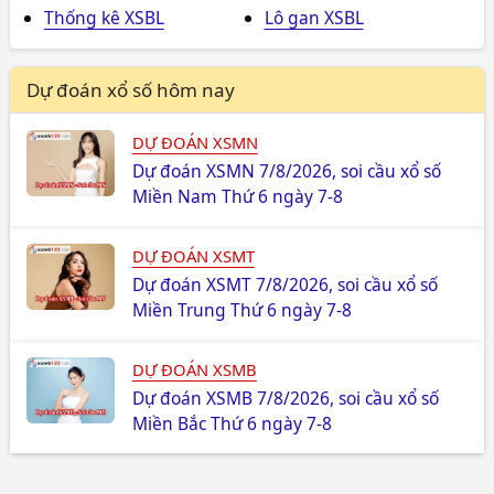
Thống kê XSBL
Lô gan XSBL
Dự đoán xổ số hôm nay
DỰ ĐOÁN XSMN
Dự đoán XSMN 7/8/2026, soi cầu xổ số
Miền Nam Thứ 6 ngày 7-8
DỰ ĐOÁN XSMT
Dự đoán XSMT 7/8/2026, soi cầu xổ số
Miền Trung Thứ 6 ngày 7-8
DỰ ĐOÁN XSMB
Dự đoán XSMB 7/8/2026, soi cầu xổ số
Miền Bắc Thứ 6 ngày 7-8