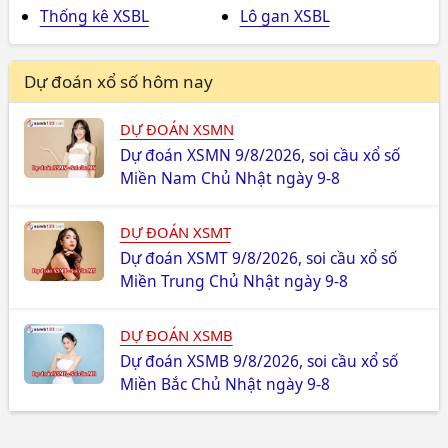
Thống kê XSBL
Lô gan XSBL
Dự đoán xổ số hôm nay
DỰ ĐOÁN XSMN
Dự đoán XSMN 9/8/2026, soi cầu xổ số
Miền Nam Chủ Nhật ngày 9-8
DỰ ĐOÁN XSMT
Dự đoán XSMT 9/8/2026, soi cầu xổ số
Miền Trung Chủ Nhật ngày 9-8
DỰ ĐOÁN XSMB
Dự đoán XSMB 9/8/2026, soi cầu xổ số
Miền Bắc Chủ Nhật ngày 9-8