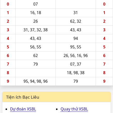
0
07
0
1
16, 18
31
1
2
26
62, 32
2
3
31, 37, 32, 38
43, 43
3
4
43, 43
94
4
5
56, 55
95, 55
5
6
62
26, 56, 16, 96
6
7
79
07, 37
7
8
18, 98, 38
8
9
95, 94, 98, 96
79
9
Tiện ích Bạc Liêu
Dự đoán XSBL
Quay thử XSBL