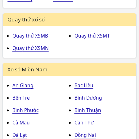
Quay thử xổ số
Quay thử XSMB
Quay thử XSMT
Quay thử XSMN
Xổ số Miền Nam
An Giang
Bạc Liêu
Bến Tre
Bình Dương
Bình Phước
Bình Thuận
Cà Mau
Cần Thơ
Đà Lạt
Đồng Nai