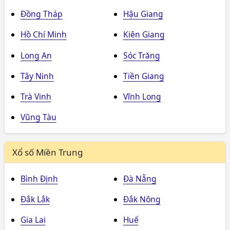
Đồng Tháp
Hậu Giang
Hồ Chí Minh
Kiên Giang
Long An
Sóc Trăng
Tây Ninh
Tiền Giang
Trà Vinh
Vĩnh Long
Vũng Tàu
Xổ số Miền Trung
Bình Định
Đà Nẵng
Đắk Lắk
Đắk Nông
Gia Lai
Huế