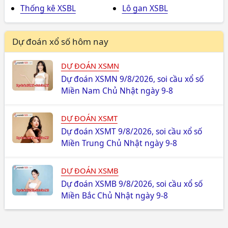
Thống kê XSBL
Lô gan XSBL
Dự đoán xổ số hôm nay
DỰ ĐOÁN XSMN
Dự đoán XSMN 9/8/2026, soi cầu xổ số
Miền Nam Chủ Nhật ngày 9-8
DỰ ĐOÁN XSMT
Dự đoán XSMT 9/8/2026, soi cầu xổ số
Miền Trung Chủ Nhật ngày 9-8
DỰ ĐOÁN XSMB
Dự đoán XSMB 9/8/2026, soi cầu xổ số
Miền Bắc Chủ Nhật ngày 9-8