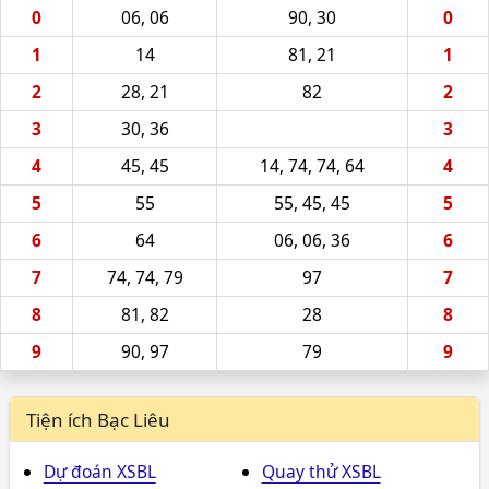
0
06, 06
90, 30
0
1
14
81, 21
1
2
28, 21
82
2
3
30, 36
3
4
45, 45
14, 74, 74, 64
4
5
55
55, 45, 45
5
6
64
06, 06, 36
6
7
74, 74, 79
97
7
8
81, 82
28
8
9
90, 97
79
9
Tiện ích Bạc Liêu
Dự đoán XSBL
Quay thử XSBL