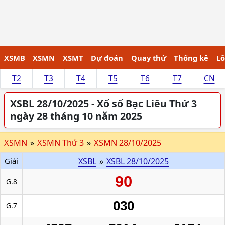
XSMB
XSMN
XSMT
Dự đoán
Quay thử
Thống kê
Lô
T2
T3
T4
T5
T6
T7
CN
XSBL 28/10/2025 - Xổ số Bạc Liêu Thứ 3
ngày 28 tháng 10 năm 2025
XSMN
»
XSMN Thứ 3
»
XSMN 28/10/2025
Giải
XSBL
»
XSBL 28/10/2025
90
G.8
030
G.7