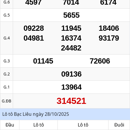
4597
7014
6174
G.6
5655
G.5
09228
11945
18406
04981
16374
93179
G.4
24482
01145
72606
G.3
09136
G.2
13964
G.1
314521
G.ĐB
Lô tô Bạc Liêu ngày 28/10/2025
Đầu
Lô tô
Lô tô
Đuôi