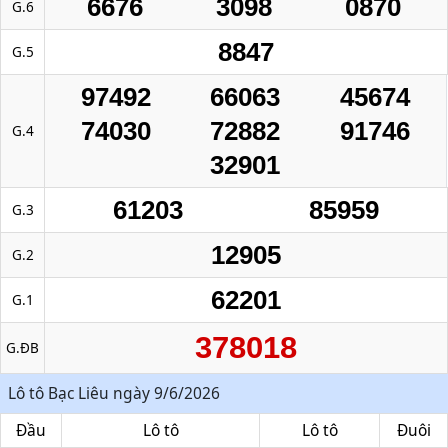
6676
3098
0870
G.6
8847
G.5
97492
66063
45674
74030
72882
91746
G.4
32901
61203
85959
G.3
12905
G.2
62201
G.1
378018
G.ĐB
Lô tô Bạc Liêu ngày 9/6/2026
Đầu
Lô tô
Lô tô
Đuôi