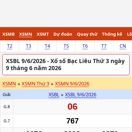
XSMB
XSMN
XSMT
Dự đoán
Quay thử
Thống kê
Lô
T2
T3
T4
T5
T6
T7
CN
XSBL 9/6/2026 - Xổ số Bạc Liêu Thứ 3 ngày
9 tháng 6 năm 2026
XSMN
»
XSMN Thứ 3
»
XSMN 9/6/2026
Giải
XSBL
»
XSBL 9/6/2026
06
G.8
767
G.7