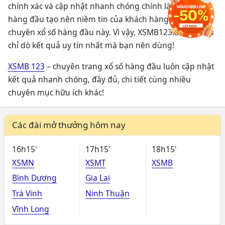
chính xác và cập nhật nhanh chóng chính là tiêu chí
hàng đầu tạo nên niềm tin của khách hàng tại trang
chuyên xổ số hàng đầu này. Vì vậy, XSMB123.COM là địa
chỉ dò kết quả uy tín nhất mà bạn nên dùng!
XSMB 123
– chuyên trang xổ số hàng đầu luôn cập nhật
kết quả nhanh chóng, đầy đủ, chi tiết cùng nhiều
chuyên mục hữu ích khác!
Các đài mở thưởng hôm nay
16h15'
17h15'
18h15'
XSMN
XSMT
XSMB
Bình Dương
Gia Lai
Trà Vinh
Ninh Thuận
Vĩnh Long