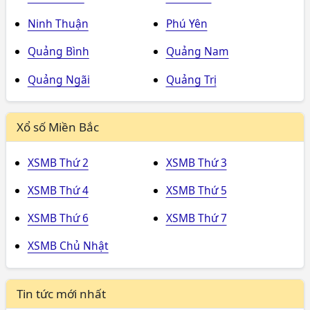
Ninh Thuận
Phú Yên
Quảng Bình
Quảng Nam
Quảng Ngãi
Quảng Trị
Xổ số Miền Bắc
XSMB Thứ 2
XSMB Thứ 3
XSMB Thứ 4
XSMB Thứ 5
XSMB Thứ 6
XSMB Thứ 7
XSMB Chủ Nhật
Tin tức mới nhất