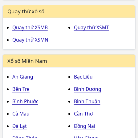
Quay thử xổ số
Quay thử XSMB
Quay thử XSMT
Quay thử XSMN
Xổ số Miền Nam
An Giang
Bạc Liêu
Bến Tre
Bình Dương
Bình Phước
Bình Thuận
Cà Mau
Cần Thơ
Đà Lạt
Đồng Nai