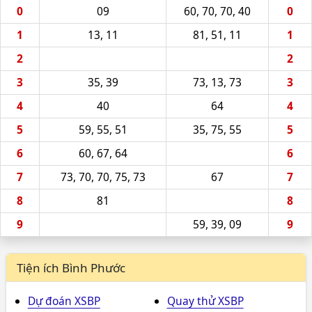
0
09
60, 70, 70, 40
0
1
13, 11
81, 51, 11
1
2
2
3
35, 39
73, 13, 73
3
4
40
64
4
5
59, 55, 51
35, 75, 55
5
6
60, 67, 64
6
7
73, 70, 70, 75, 73
67
7
8
81
8
9
59, 39, 09
9
Tiện ích Bình Phước
Dự đoán XSBP
Quay thử XSBP