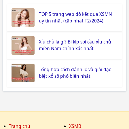
TOP 5 trang web dò kết quả XSMN
uy tín nhất (cập nhật T2/2024)
Xỉu chủ là gì? Bí kíp soi cầu xỉu chủ
miền Nam chính xác nhất
Tổng hợp cách đánh lô và giải đặc
biệt xổ số phổ biến nhất
Trang chủ
XSMB