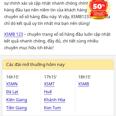
sự chính xác và cập nhật nhanh chóng chính là tiêu chí
hàng đầu tạo nên niềm tin của khách hàng tại trang
chuyên xổ số hàng đầu này. Vì vậy, XSMB123.COM là địa
chỉ dò kết quả uy tín nhất mà bạn nên dùng!
XSMB 123
– chuyên trang xổ số hàng đầu luôn cập nhật
kết quả nhanh chóng, đầy đủ, chi tiết cùng nhiều
chuyên mục hữu ích khác!
Các đài mở thưởng hôm nay
16h15'
17h15'
18h15'
XSMN
XSMT
XSMB
Đà Lạt
Huế
Kiên Giang
Khánh Hòa
Tiền Giang
Kon Tum