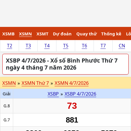
XSMB
XSMN
XSMT
Dự đoán
Quay thử
Thống kê
Lô
T2
T3
T4
T5
T6
T7
CN
XSBP 4/7/2026 - Xổ số Bình Phước Thứ 7
ngày 4 tháng 7 năm 2026
XSMN
»
XSMN Thứ 7
»
XSMN 4/7/2026
Giải
XSBP
»
XSBP 4/7/2026
73
G.8
881
G.7