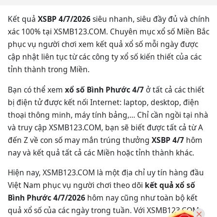
Kết quả
XSBP 4/7/2026
siêu nhanh, siêu đầy đủ và chính
xác 100% tại XSMB123.COM. Chuyên mục xổ số Miền Bắc
phục vụ người chơi xem kết quả xổ số mỗi ngày được
cập nhật liên tục từ các công ty xổ số kiến thiết của các
tỉnh thành trong Miền.
Bạn có thể xem
xổ số Bình Phước 4/7
ở tất cả các thiết
bị điện tử được kết nối Internet: laptop, desktop, điện
thoại thông minh, máy tính bảng,… Chỉ cần ngồi tại nhà
và truy cập XSMB123.COM, bạn sẽ biết được tất cả từ A
đến Z về con số may mắn trúng thưởng
XSBP 4/7
hôm
nay và kết quả tất cả các Miền hoặc tỉnh thành khác.
Hiện nay, XSMB123.COM là một địa chỉ uy tín hàng đầu
Việt Nam phục vụ người chơi theo dõi
kết quả xổ số
Bình Phước 4/7/2026
hôm nay cũng như toàn bộ kết
quả xổ số của các ngày trong tuần. Với XSMB123.COM,