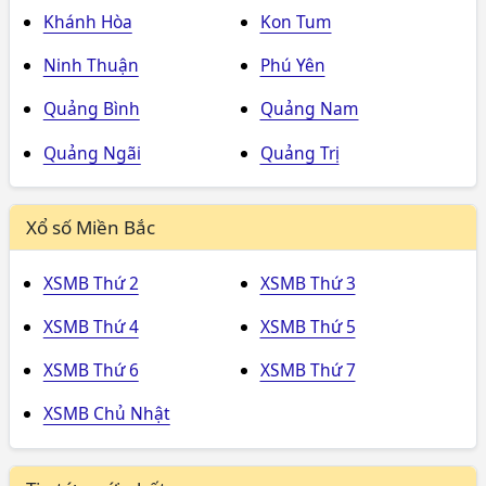
Khánh Hòa
Kon Tum
Ninh Thuận
Phú Yên
Quảng Bình
Quảng Nam
Quảng Ngãi
Quảng Trị
Xổ số Miền Bắc
XSMB Thứ 2
XSMB Thứ 3
XSMB Thứ 4
XSMB Thứ 5
XSMB Thứ 6
XSMB Thứ 7
XSMB Chủ Nhật