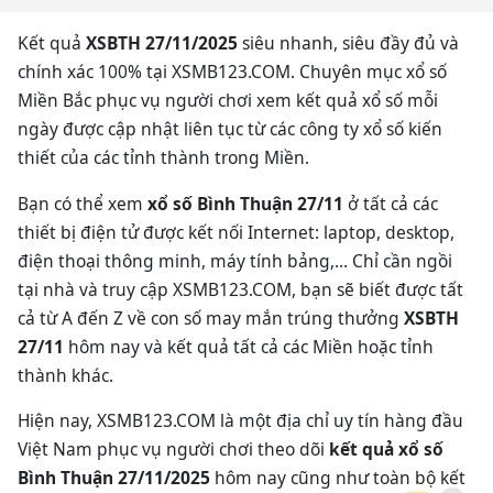
Kết quả
XSBTH 27/11/2025
siêu nhanh, siêu đầy đủ và
chính xác 100% tại XSMB123.COM. Chuyên mục xổ số
Miền Bắc phục vụ người chơi xem kết quả xổ số mỗi
ngày được cập nhật liên tục từ các công ty xổ số kiến
thiết của các tỉnh thành trong Miền.
Bạn có thể xem
xổ số Bình Thuận 27/11
ở tất cả các
thiết bị điện tử được kết nối Internet: laptop, desktop,
điện thoại thông minh, máy tính bảng,… Chỉ cần ngồi
tại nhà và truy cập XSMB123.COM, bạn sẽ biết được tất
cả từ A đến Z về con số may mắn trúng thưởng
XSBTH
27/11
hôm nay và kết quả tất cả các Miền hoặc tỉnh
thành khác.
Hiện nay, XSMB123.COM là một địa chỉ uy tín hàng đầu
Việt Nam phục vụ người chơi theo dõi
kết quả xổ số
Bình Thuận 27/11/2025
hôm nay cũng như toàn bộ kết