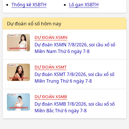
Thống kê XSBTH
Lô gan XSBTH
Dự đoán xổ số hôm nay
DỰ ĐOÁN XSMN
Dự đoán XSMN 7/8/2026, soi cầu xổ số
Miền Nam Thứ 6 ngày 7-8
DỰ ĐOÁN XSMT
Dự đoán XSMT 7/8/2026, soi cầu xổ số
Miền Trung Thứ 6 ngày 7-8
DỰ ĐOÁN XSMB
Dự đoán XSMB 7/8/2026, soi cầu xổ số
Miền Bắc Thứ 6 ngày 7-8