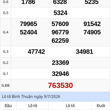
1786
6328
5235
G.6
5324
G.5
79965
57609
91542
52404
96779
74905
G.4
62259
47742
34981
G.3
23369
G.2
32946
G.1
763530
G.ĐB
Lô tô Bình Thuận ngày 9/7/2026
Đầu
Lô tô
Lô tô
Đuôi