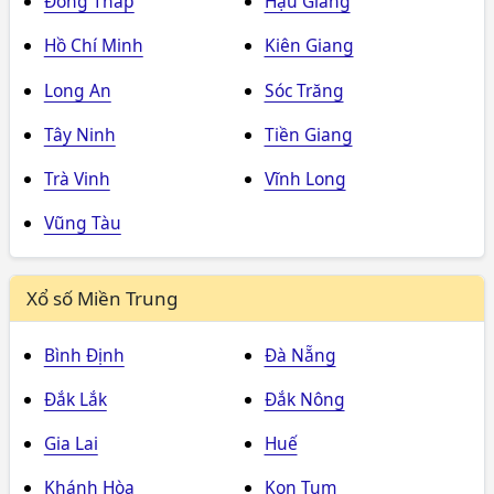
Đồng Tháp
Hậu Giang
Hồ Chí Minh
Kiên Giang
Long An
Sóc Trăng
Tây Ninh
Tiền Giang
Trà Vinh
Vĩnh Long
Vũng Tàu
Xổ số Miền Trung
Bình Định
Đà Nẵng
Đắk Lắk
Đắk Nông
Gia Lai
Huế
Khánh Hòa
Kon Tum