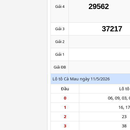
29562
Giải 4
37217
Giải 3
Giải 2
Giải 1
Giải ĐB
Lô tô Cà Mau ngày 11/5/2026
Đầu
Lô tô
0
06, 09, 03, 
1
16, 1
2
23
3
38