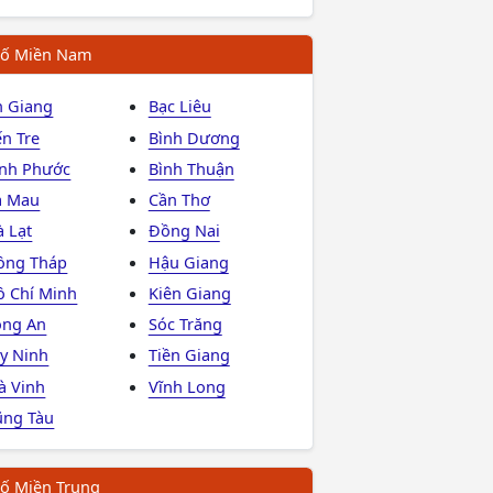
số Miền Nam
n Giang
Bạc Liêu
n Tre
Bình Dương
ình Phước
Bình Thuận
à Mau
Cần Thơ
à Lạt
Đồng Nai
ồng Tháp
Hậu Giang
ồ Chí Minh
Kiên Giang
ong An
Sóc Trăng
ây Ninh
Tiền Giang
à Vinh
Vĩnh Long
ũng Tàu
số Miền Trung