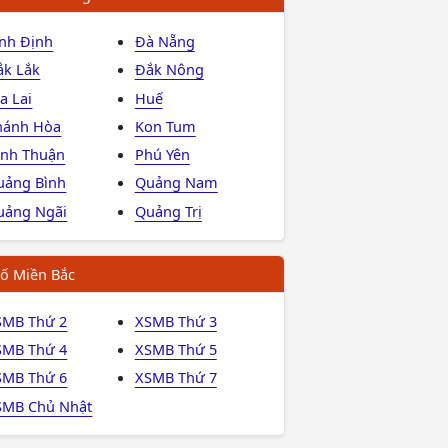
ình Định
Đà Nẵng
ắk Lắk
Đắk Nông
a Lai
Huế
hánh Hòa
Kon Tum
inh Thuận
Phú Yên
uảng Bình
Quảng Nam
uảng Ngãi
Quảng Trị
số Miền Bắc
SMB Thứ 2
XSMB Thứ 3
SMB Thứ 4
XSMB Thứ 5
SMB Thứ 6
XSMB Thứ 7
SMB Chủ Nhật