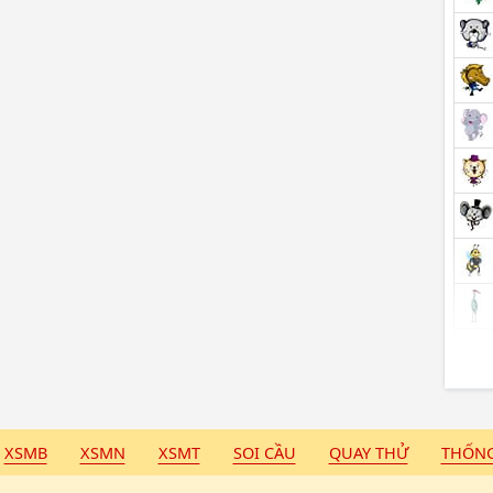
XSMB
XSMN
XSMT
SOI CẦU
QUAY THỬ
THỐNG