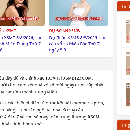
Tin 
ÁN XSMT
DỰ ĐOÁN XSMB
n XSMT 8/8/2026, soi
Dự đoán XSMB 8/8/2026, soi
 số Miền Trung Thứ 7
cầu xổ số Miền Bắc Thứ 7
-8
ngày 8-8
iêu đầy đủ và chính xác 100% tại XSMB123.COM.
ười chơi xem kết quả xổ số mỗi ngày được cập nhật
 của các tỉnh thành trong Miền.
t cả các thiết bị điện tử được kết nối Internet: laptop,
nh bảng,… Chỉ cần ngồi tại nhà và truy cập
 từ A đến Z về con số may mắn trúng thưởng
XSCM
 hoặc tỉnh thành khác.
Ý ng