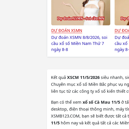
DỰ ĐOÁN XSMN
DỰ ĐO
Dự đoán XSMN 8/8/2026, soi
Dự đoá
cầu xổ số Miền Nam Thứ 7
cầu xổ
ngày 8-8
ngày 8
Kết quả
XSCM 11/5/2026
siêu nhanh, s
Chuyên mục xổ số Miền Bắc phục vụ ng
liên tục từ các công ty xổ số kiến thiết
Bạn có thể xem
xổ số Cà Mau 11/5
ở tấ
desktop, điện thoại thông minh, máy tí
XSMB123.COM, bạn sẽ biết được tất cả
11/5
hôm nay và kết quả tất cả các Miền