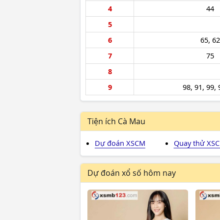
4
44
5
6
65, 6
7
75
8
9
98, 91, 99, 
Tiện ích Cà Mau
Dự đoán XSCM
Quay thử XS
Dự đoán xổ số hôm nay