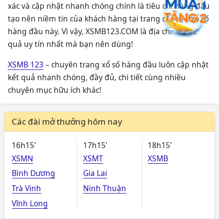
xác và cập nhật nhanh chóng chính là tiêu chí hàng đầu
tạo nên niềm tin của khách hàng tại trang chuyên xổ số
hàng đầu này. Vì vậy, XSMB123.COM là địa chỉ dò kết
quả uy tín nhất mà bạn nên dùng!
XSMB 123
– chuyên trang xổ số hàng đầu luôn cập nhật
kết quả nhanh chóng, đầy đủ, chi tiết cùng nhiều
chuyên mục hữu ích khác!
Các đài mở thưởng hôm nay
16h15'
17h15'
18h15'
XSMN
XSMT
XSMB
Bình Dương
Gia Lai
Trà Vinh
Ninh Thuận
Vĩnh Long