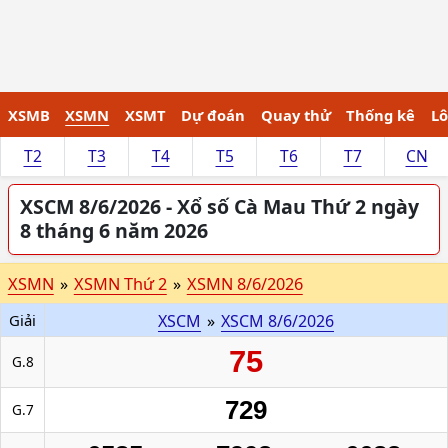
XSMB
XSMN
XSMT
Dự đoán
Quay thử
Thống kê
Lô
T2
T3
T4
T5
T6
T7
CN
XSCM 8/6/2026 - Xổ số Cà Mau Thứ 2 ngày
8 tháng 6 năm 2026
XSMN
»
XSMN Thứ 2
»
XSMN 8/6/2026
Giải
XSCM
»
XSCM 8/6/2026
75
G.8
729
G.7