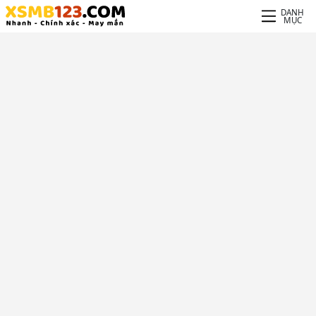
DANH
MỤC