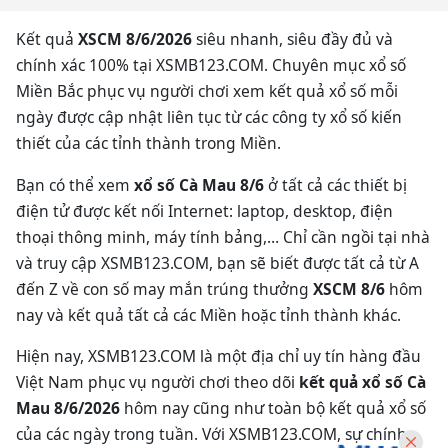
Kết quả
XSCM 8/6/2026
siêu nhanh, siêu đầy đủ và
chính xác 100% tại XSMB123.COM. Chuyên mục xổ số
Miền Bắc phục vụ người chơi xem kết quả xổ số mỗi
ngày được cập nhật liên tục từ các công ty xổ số kiến
thiết của các tỉnh thành trong Miền.
Bạn có thể xem
xổ số Cà Mau 8/6
ở tất cả các thiết bị
điện tử được kết nối Internet: laptop, desktop, điện
thoại thông minh, máy tính bảng,… Chỉ cần ngồi tại nhà
và truy cập XSMB123.COM, bạn sẽ biết được tất cả từ A
đến Z về con số may mắn trúng thưởng
XSCM 8/6
hôm
nay và kết quả tất cả các Miền hoặc tỉnh thành khác.
Hiện nay, XSMB123.COM là một địa chỉ uy tín hàng đầu
Việt Nam phục vụ người chơi theo dõi
kết quả xổ số Cà
Mau 8/6/2026
hôm nay cũng như toàn bộ kết quả xổ số
của các ngày trong tuần. Với XSMB123.COM, sự chính