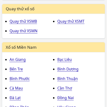
Quay thử xổ số
Quay thử XSMB
Quay thử XSMT
Quay thử XSMN
Xổ số Miền Nam
An Giang
Bạc Liêu
Bến Tre
Bình Dương
Bình Phước
Bình Thuận
Cà Mau
Cần Thơ
Đà Lạt
Đồng Nai