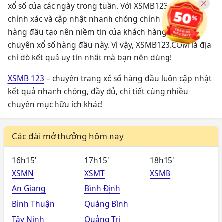
xổ số của các ngày trong tuần. Với XSMB123.COM, sự
chính xác và cập nhật nhanh chóng chính là tiêu chí
hàng đầu tạo nên niềm tin của khách hàng tại trang
chuyên xổ số hàng đầu này. Vì vậy, XSMB123.COM là địa
chỉ dò kết quả uy tín nhất mà bạn nên dùng!
XSMB 123
– chuyên trang xổ số hàng đầu luôn cập nhật
kết quả nhanh chóng, đầy đủ, chi tiết cùng nhiều
chuyên mục hữu ích khác!
Các đài mở thưởng hôm nay
16h15'
17h15'
18h15'
XSMN
XSMT
XSMB
An Giang
Bình Định
Bình Thuận
Quảng Bình
Tây Ninh
Quảng Trị