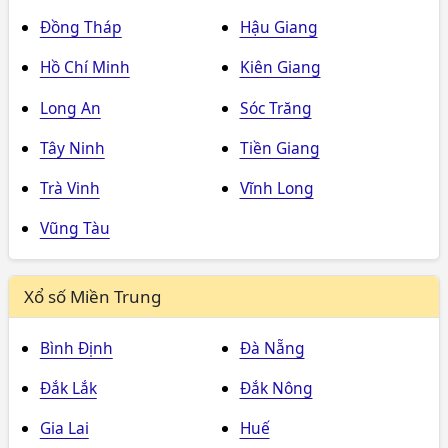
Đồng Tháp
Hậu Giang
Hồ Chí Minh
Kiên Giang
Long An
Sóc Trăng
Tây Ninh
Tiền Giang
Trà Vinh
Vĩnh Long
Vũng Tàu
Xổ số Miền Trung
Bình Định
Đà Nẵng
Đắk Lắk
Đắk Nông
Gia Lai
Huế