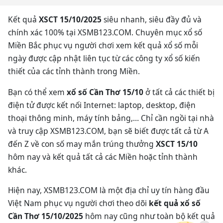
Kết quả
XSCT 15/10/2025
siêu nhanh, siêu đầy đủ và
chính xác 100% tại XSMB123.COM. Chuyên mục xổ số
Miền Bắc phục vụ người chơi xem kết quả xổ số mỗi
ngày được cập nhật liên tục từ các công ty xổ số kiến
thiết của các tỉnh thành trong Miền.
Bạn có thể xem
xổ số Cần Thơ 15/10
ở tất cả các thiết bị
điện tử được kết nối Internet: laptop, desktop, điện
thoại thông minh, máy tính bảng,… Chỉ cần ngồi tại nhà
và truy cập XSMB123.COM, bạn sẽ biết được tất cả từ A
đến Z về con số may mắn trúng thưởng
XSCT 15/10
hôm nay và kết quả tất cả các Miền hoặc tỉnh thành
khác.
Hiện nay, XSMB123.COM là một địa chỉ uy tín hàng đầu
Việt Nam phục vụ người chơi theo dõi
kết quả xổ số
Cần Thơ 15/10/2025
hôm nay cũng như toàn bộ kết quả