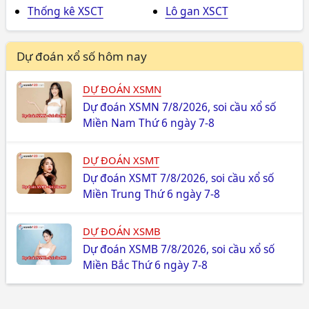
Thống kê XSCT
Lô gan XSCT
Dự đoán xổ số hôm nay
DỰ ĐOÁN XSMN
Dự đoán XSMN 7/8/2026, soi cầu xổ số
Miền Nam Thứ 6 ngày 7-8
DỰ ĐOÁN XSMT
Dự đoán XSMT 7/8/2026, soi cầu xổ số
Miền Trung Thứ 6 ngày 7-8
DỰ ĐOÁN XSMB
Dự đoán XSMB 7/8/2026, soi cầu xổ số
Miền Bắc Thứ 6 ngày 7-8