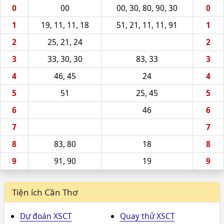
0
00
00, 30, 80, 90, 30
0
1
19, 11, 11, 18
51, 21, 11, 11, 91
1
2
25, 21, 24
2
3
33, 30, 30
83, 33
3
4
46, 45
24
4
5
51
25, 45
5
6
46
6
7
7
8
83, 80
18
8
9
91, 90
19
9
Tiện ích Cần Thơ
Dự đoán XSCT
Quay thử XSCT