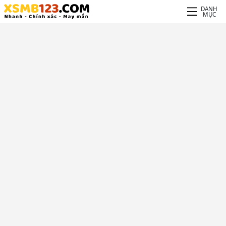
DANH
MỤC