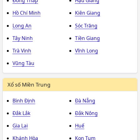
Đồng Tháp
Hậu Giang
Hồ Chí Minh
Kiên Giang
Long An
Sóc Trăng
Tây Ninh
Tiền Giang
Trà Vinh
Vĩnh Long
Vũng Tàu
Xổ số Miền Trung
Bình Định
Đà Nẵng
Đắk Lắk
Đắk Nông
Gia Lai
Huế
Khánh Hòa
Kon Tum