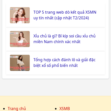
TOP 5 trang web dò kết quả XSMN
uy tín nhất (cập nhật T2/2024)
Xỉu chủ là gì? Bí kíp soi cầu xỉu chủ
miền Nam chính xác nhất
Tổng hợp cách đánh lô và giải đặc
biệt xổ số phổ biến nhất
Trang chủ
XSMB