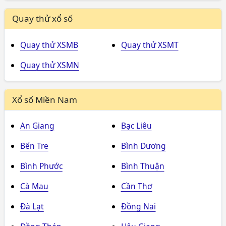
Quay thử xổ số
Quay thử XSMB
Quay thử XSMT
Quay thử XSMN
Xổ số Miền Nam
An Giang
Bạc Liêu
Bến Tre
Bình Dương
Bình Phước
Bình Thuận
Cà Mau
Cần Thơ
Đà Lạt
Đồng Nai