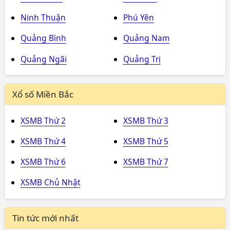
Ninh Thuận
Phú Yên
Quảng Bình
Quảng Nam
Quảng Ngãi
Quảng Trị
Xổ số Miền Bắc
XSMB Thứ 2
XSMB Thứ 3
XSMB Thứ 4
XSMB Thứ 5
XSMB Thứ 6
XSMB Thứ 7
XSMB Chủ Nhật
Tin tức mới nhất