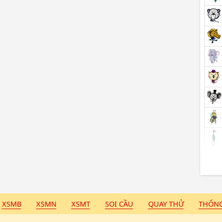
XSMB
XSMN
XSMT
SOI CẦU
QUAY THỬ
THỐNG