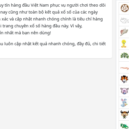
uy tín hàng đầu Việt Nam phục vụ người chơi theo dõi
ay cũng như toàn bộ kết quả xổ số của các ngày
 xác và cập nhật nhanh chóng chính là tiêu chí hàng
i trang chuyên xổ số hàng đầu này. Vì vậy,
tín nhất mà bạn nên dùng!
u luôn cập nhật kết quả nhanh chóng, đầy đủ, chi tiết