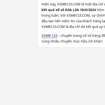
Hiện nay, XSMB123.COM là một địa chỉ 
kết quả xổ số Đắk Lắk 18/6/2024
hôm n
trong tuần. Với XSMB123.COM, sự chính
đầu tạo nên niềm tin của khách hàng tạ
XSMB123.COM là địa chỉ dò kết quả uy 
XSMB 123
– chuyên trang xổ số hàng đầ
cùng nhiều chuyên mục hữu ích khác!