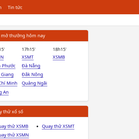
n
Tin tức
h mở thưởng hôm nay
15'
17h15'
18h15'
MN
XSMT
XSMB
h Phước
Đà Nẵng
 Giang
Đắk Nông
Chí Minh
Quảng Ngãi
g An
y thử xổ số
uay thử XSMB
Quay thử XSMT
uay thử XSMN