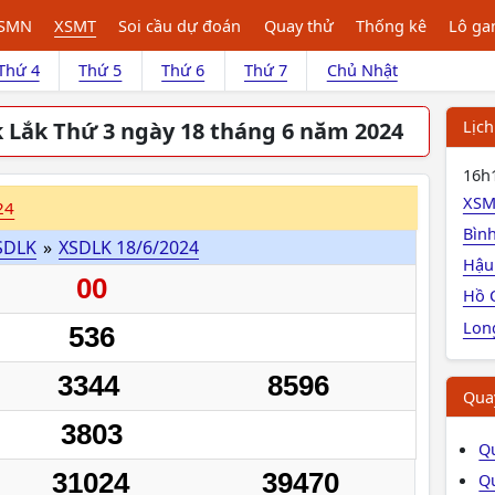
SMN
XSMT
Soi cầu dự đoán
Quay thử
Thống kê
Lô ga
Thứ 4
Thứ 5
Thứ 6
Thứ 7
Chủ Nhật
Lịc
k Lắk Thứ 3 ngày 18 tháng 6 năm 2024
16h
XS
24
Bìn
SDLK
»
XSDLK 18/6/2024
Hậu
00
Hồ 
Lon
536
3344
8596
Qua
3803
Q
31024
39470
Q