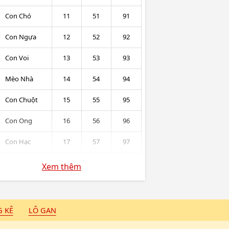
Con Chó
11
51
91
Con Ngựa
12
52
92
Con Voi
13
53
93
Mèo Nhà
14
54
94
Con Chuột
15
55
95
Con Ong
16
56
96
Con Hạc
17
57
97
Mèo Rừng
18
58
98
Xem thêm
Con Bướm
19
59
99
Con Rết
19
60
 KÊ
LÔ GAN
Cô Gái
21
61