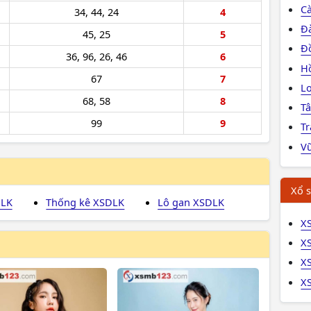
C
34, 44, 24
4
Đ
45, 25
5
Đ
36, 96, 26, 46
6
H
67
7
L
68, 58
8
T
99
9
Tr
V
Xổ 
DLK
Thống kê XSDLK
Lô gan XSDLK
X
X
X
X