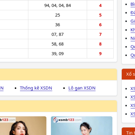
B
94, 04, 04, 84
4
Đ
25
5
Gi
36
6
K
07, 87
7
N
58, 68
8
Q
39, 09
9
Q
Xổ 
DN
Thống kê XSDN
Lô gan XSDN
X
X
X
X
Tin 