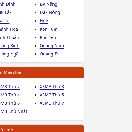
ình Định
Đà Nẵng
ắk Lắk
Đắk Nông
a Lai
Huế
hánh Hòa
Kon Tum
inh Thuận
Phú Yên
uảng Bình
Quảng Nam
uảng Ngãi
Quảng Trị
số Miền Bắc
SMB Thứ 2
XSMB Thứ 3
SMB Thứ 4
XSMB Thứ 5
SMB Thứ 6
XSMB Thứ 7
SMB Chủ Nhật
tức mới