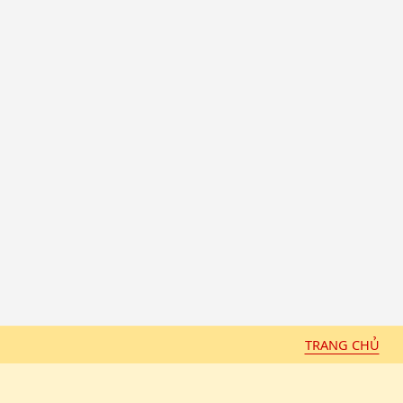
TRANG CHỦ