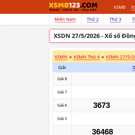
XSMB
X
Miền Nam
Thứ 2
Thứ 3
T
XSDN 27/5/2026 - Xổ số Đồn
»
»
XSMN
XSMN Thứ 4
XSMN 27/5/2
Giải
Giải 8
Giải 7
3673
Giải 6
Giải 5
36468