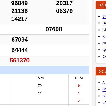
96849
20317
Xổ 
21138
06379
B
14217
Đ
07608
Gi
K
67094
N
64444
Q
Q
561370
Xổ 
Lô tô
Đuôi
A
70
0
Bế
11
1
B
2
C