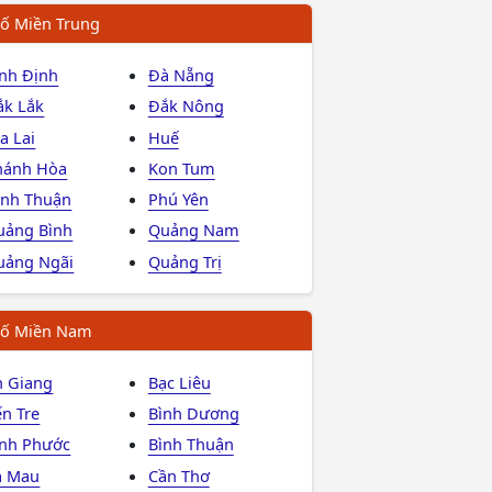
số Miền Trung
ình Định
Đà Nẵng
ắk Lắk
Đắk Nông
a Lai
Huế
hánh Hòa
Kon Tum
inh Thuận
Phú Yên
uảng Bình
Quảng Nam
uảng Ngãi
Quảng Trị
số Miền Nam
n Giang
Bạc Liêu
n Tre
Bình Dương
ình Phước
Bình Thuận
à Mau
Cần Thơ