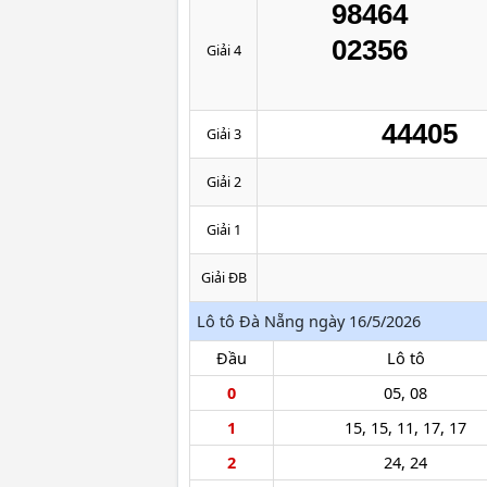
98464
02356
Giải 4
44405
Giải 3
Giải 2
Giải 1
Giải ĐB
Lô tô Đà Nẵng ngày 16/5/2026
Đầu
Lô tô
0
05, 08
1
15, 15, 11, 17, 17
2
24, 24