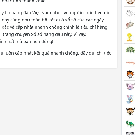
 hoặc tỉnh thành khác.
uy tín hàng đầu Việt Nam phục vụ người chơi theo dõi
nay cũng như toàn bộ kết quả xổ số của các ngày
 xác và cập nhật nhanh chóng chính là tiêu chí hàng
i trang chuyên xổ số hàng đầu này. Vì vậy,
tín nhất mà bạn nên dùng!
u luôn cập nhật kết quả nhanh chóng, đầy đủ, chi tiết