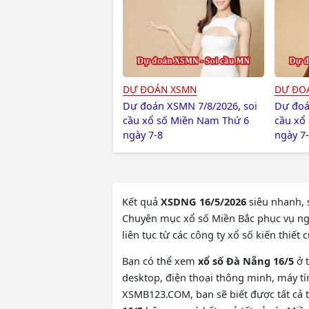
DỰ ĐOÁN XSMN
DỰ ĐO
Dự đoán XSMN 7/8/2026, soi
Dự đoá
cầu xổ số Miền Nam Thứ 6
cầu xổ
ngày 7-8
ngày 7
Kết quả
XSDNG 16/5/2026
siêu nhanh, 
Chuyên mục xổ số Miền Bắc phục vụ ng
liên tục từ các công ty xổ số kiến thiết
Bạn có thể xem
xổ số Đà Nẵng 16/5
ở t
desktop, điện thoại thông minh, máy tí
XSMB123.COM, bạn sẽ biết được tất cả