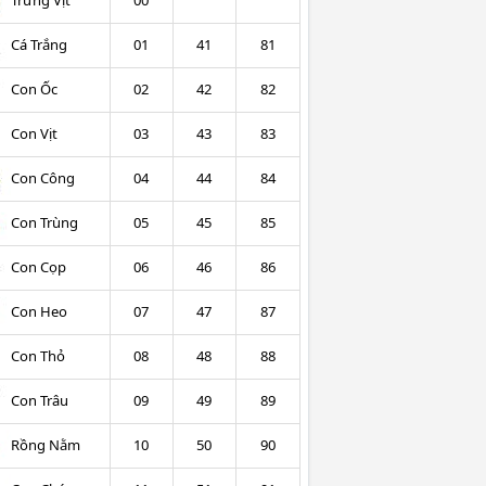
Cá Trắng
01
41
81
Con Ốc
02
42
82
Con Vịt
03
43
83
Con Công
04
44
84
Con Trùng
05
45
85
Con Cọp
06
46
86
Con Heo
07
47
87
Con Thỏ
08
48
88
Con Trâu
09
49
89
Rồng Nằm
10
50
90