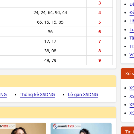
3
Đ
Đ
24, 24, 64, 94, 44
4
H
65, 15, 15, 05
5
L
56
6
T
17, 17
7
Tr
38, 08
8
V
49, 79
9
Xổ 
X
DNG
Thống kê XSDNG
Lô gan XSDNG
X
X
X
Tin 