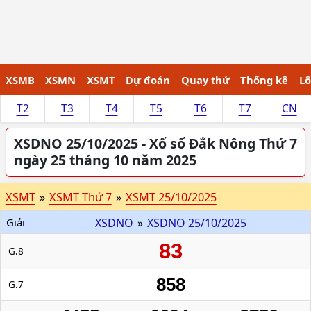
XSMB
XSMN
XSMT
Dự đoán
Quay thử
Thống kê
Lô
T2
T3
T4
T5
T6
T7
CN
XSDNO 25/10/2025 - Xổ số Đắk Nông Thứ 7
ngày 25 tháng 10 năm 2025
XSMT
»
XSMT Thứ 7
»
XSMT 25/10/2025
Giải
XSDNO
»
XSDNO 25/10/2025
83
G.8
858
G.7