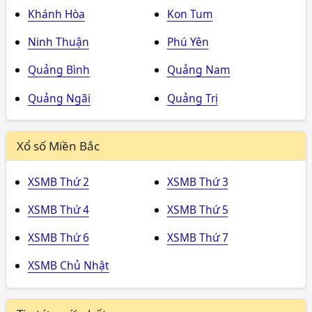
Khánh Hòa
Kon Tum
Ninh Thuận
Phú Yên
Quảng Bình
Quảng Nam
Quảng Ngãi
Quảng Trị
Xổ số Miền Bắc
XSMB Thứ 2
XSMB Thứ 3
XSMB Thứ 4
XSMB Thứ 5
XSMB Thứ 6
XSMB Thứ 7
XSMB Chủ Nhật