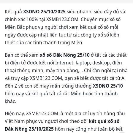
Kết quả
XSDNO 25/10/2025
siêu nhanh, siêu đầy đủ và
chính xác 100% tại XSMB123.COM. Chuyên mục xổ số
Miền Bắc phục vụ người chơi xem kết quả xổ số mỗi
ngày được cập nhật liên tục từ các công ty xổ số kiến
thiết của các tỉnh thành trong Miền.
Bạn có thể xem
xổ số Đắk Nông 25/10
ở tất cả các thiết
bị điện tử được kết nối Internet: laptop, desktop, điện
thoại thông minh, máy tính bảng,… Chỉ cần ngồi tại nhà
và truy cập XSMB123.COM, bạn sẽ biết được tất cả từ A
đến Z về con số may mắn trúng thưởng
XSDNO 25/10
hôm nay và kết quả tất cả các Miền hoặc tỉnh thành
khác.
Hiện nay, XSMB123.COM là một địa chỉ uy tín hàng đầu
Việt Nam phục vụ người chơi theo dõi
kết quả xổ số
Đắk Nông 25/10/2025
hôm nay cũng như toàn bộ kết