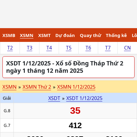
XSMB
XSMN
XSMT
Dự đoán
Quay thử
Thống kê
Lô
T2
T3
T4
T5
T6
T7
CN
XSDT 1/12/2025 - Xổ số Đồng Tháp Thứ 2
ngày 1 tháng 12 năm 2025
XSMN
»
XSMN Thứ 2
»
XSMN 1/12/2025
Giải
XSDT
»
XSDT 1/12/2025
35
G.8
412
G.7