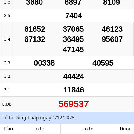
3680
6897
8109
G.6
7404
G.5
61652
37065
46123
67132
36495
95607
G.4
47145
00338
40595
G.3
44424
G.2
11846
G.1
569537
G.ĐB
Lô tô Đồng Tháp ngày 1/12/2025
Đầu
Lô tô
Lô tô
Đuôi