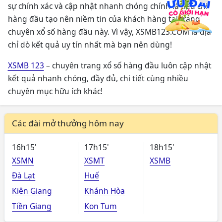
sự chính xác và cập nhật nhanh chóng chính là tiêu chí
hàng đầu tạo nên niềm tin của khách hàng tại trang
chuyên xổ số hàng đầu này. Vì vậy, XSMB123.COM là địa
chỉ dò kết quả uy tín nhất mà bạn nên dùng!
XSMB 123
– chuyên trang xổ số hàng đầu luôn cập nhật
kết quả nhanh chóng, đầy đủ, chi tiết cùng nhiều
chuyên mục hữu ích khác!
Các đài mở thưởng hôm nay
16h15'
17h15'
18h15'
XSMN
XSMT
XSMB
Đà Lạt
Huế
Kiên Giang
Khánh Hòa
Tiền Giang
Kon Tum