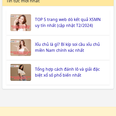
Tin tức mới nhất
TOP 5 trang web dò kết quả XSMN
uy tín nhất (cập nhật T2/2024)
Xỉu chủ là gì? Bí kíp soi cầu xỉu chủ
miền Nam chính xác nhất
Tổng hợp cách đánh lô và giải đặc
biệt xổ số phổ biến nhất