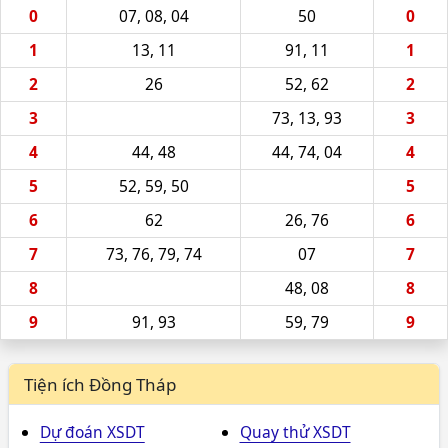
0
07, 08, 04
50
0
1
13, 11
91, 11
1
2
26
52, 62
2
3
73, 13, 93
3
4
44, 48
44, 74, 04
4
5
52, 59, 50
5
6
62
26, 76
6
7
73, 76, 79, 74
07
7
8
48, 08
8
9
91, 93
59, 79
9
Tiện ích Đồng Tháp
Dự đoán XSDT
Quay thử XSDT