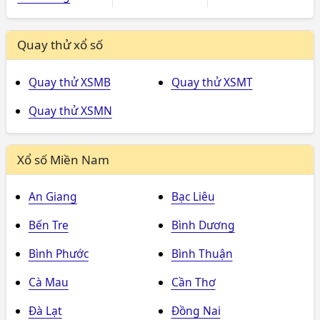
Quay thử xổ số
Quay thử XSMB
Quay thử XSMT
Quay thử XSMN
Xổ số Miền Nam
An Giang
Bạc Liêu
Bến Tre
Bình Dương
Bình Phước
Bình Thuận
Cà Mau
Cần Thơ
Đà Lạt
Đồng Nai