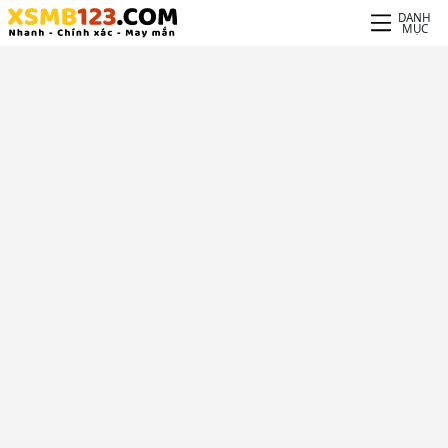
DANH
MỤC