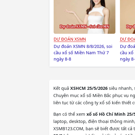
DỰ ĐOÁN XSMN
DỰ ĐO
Dự đoán XSMN 8/8/2026, soi
Dự đoá
cầu xổ số Miền Nam Thứ 7
cầu xổ
ngày 8-8
ngày 8
Kết quả
XSHCM 25/5/2026
siêu nhanh, 
Chuyên mục xổ số Miền Bắc phục vụ ng
liên tục từ các công ty xổ số kiến thiết
Bạn có thể xem
xổ số Hồ Chí Minh 25/
laptop, desktop, điện thoại thông minh,
XSMB123.COM, bạn sẽ biết được tất cả