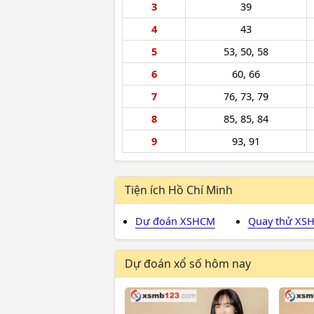
3
39
4
43
5
53, 50, 58
6
60, 66
7
76, 73, 79
8
85, 85, 84
9
93, 91
Tiện ích Hồ Chí Minh
Dự đoán XSHCM
Quay thử XS
Dự đoán xổ số hôm nay