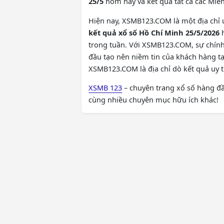
25/5
hôm nay và kết quả tất cả các Miền
Hiện nay, XSMB123.COM là một địa chỉ 
kết quả xổ số Hồ Chí Minh 25/5/2026
h
trong tuần. Với XSMB123.COM, sự chính
đầu tạo nên niềm tin của khách hàng tạ
XSMB123.COM là địa chỉ dò kết quả uy 
XSMB 123
– chuyên trang xổ số hàng đầ
cùng nhiều chuyên mục hữu ích khác!