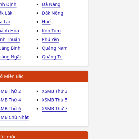
ình Định
Đà Nẵng
ắk Lắk
Đắk Nông
a Lai
Huế
hánh Hòa
Kon Tum
inh Thuận
Phú Yên
uảng Bình
Quảng Nam
uảng Ngãi
Quảng Trị
số Miền Bắc
SMB Thứ 2
XSMB Thứ 3
SMB Thứ 4
XSMB Thứ 5
SMB Thứ 6
XSMB Thứ 7
SMB Chủ Nhật
tức mới