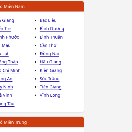
số Miền Nam
n Giang
Bạc Liêu
n Tre
Bình Dương
ình Phước
Bình Thuận
à Mau
Cần Thơ
à Lạt
Đồng Nai
ồng Tháp
Hậu Giang
ồ Chí Minh
Kiên Giang
ong An
Sóc Trăng
ây Ninh
Tiền Giang
à Vinh
Vĩnh Long
ũng Tàu
số Miền Trung