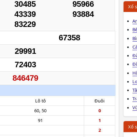
30485
95966
Xổ 
43339
93884
A
83229
Bế
67358
B
C
29991
Đ
72403
Đ
H
846479
L
T
Tr
Lô tô
Đuôi
V
60, 50
0
91
1
Xổ 
2