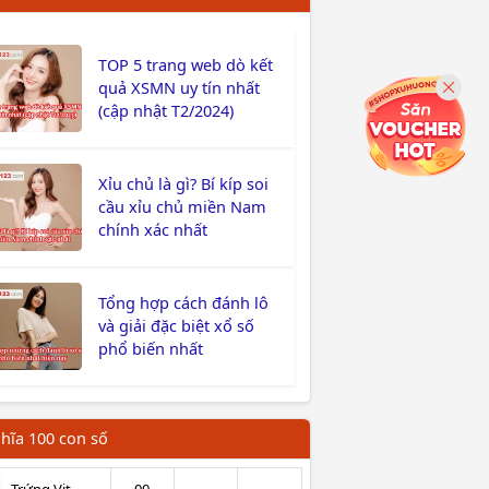
TOP 5 trang web dò kết
quả XSMN uy tín nhất
(cập nhật T2/2024)
Xỉu chủ là gì? Bí kíp soi
cầu xỉu chủ miền Nam
chính xác nhất
Tổng hợp cách đánh lô
và giải đặc biệt xổ số
phổ biến nhất
hĩa 100 con số
Trứng Vịt
00