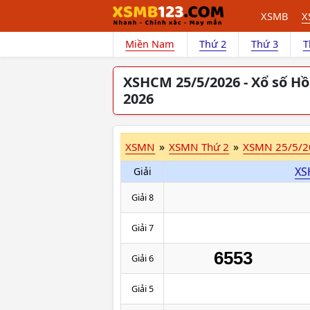
XSMB
X
Miền Nam
Thứ 2
Thứ 3
T
XSHCM 25/5/2026 - Xổ số H
2026
»
»
XSMN
XSMN Thứ 2
XSMN 25/5/2
X
Giải
Giải 8
Giải 7
6553
Giải 6
Giải 5