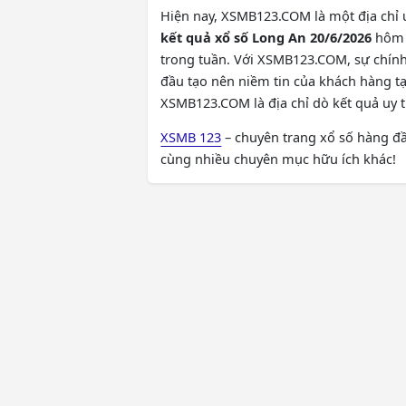
Hiện nay, XSMB123.COM là một địa chỉ 
kết quả xổ số Long An 20/6/2026
hôm n
trong tuần. Với XSMB123.COM, sự chính
đầu tạo nên niềm tin của khách hàng tạ
XSMB123.COM là địa chỉ dò kết quả uy 
XSMB 123
– chuyên trang xổ số hàng đầ
cùng nhiều chuyên mục hữu ích khác!