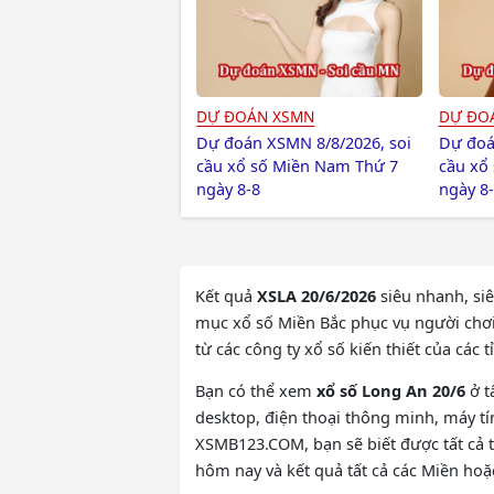
DỰ ĐOÁN XSMN
DỰ ĐO
Dự đoán XSMN 8/8/2026, soi
Dự đoá
cầu xổ số Miền Nam Thứ 7
cầu xổ
ngày 8-8
ngày 8
Kết quả
XSLA 20/6/2026
siêu nhanh, si
mục xổ số Miền Bắc phục vụ người chơi
từ các công ty xổ số kiến thiết của các 
Bạn có thể xem
xổ số Long An 20/6
ở t
desktop, điện thoại thông minh, máy tí
XSMB123.COM, bạn sẽ biết được tất cả
hôm nay và kết quả tất cả các Miền hoặ