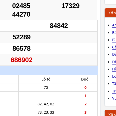
02485
17329
Xổ 
44270
84842
A
Bế
52289
B
C
86578
Đ
686902
Đ
H
L
Lô tô
Đuôi
T
70
0
Tr
1
V
82, 42, 02
2
73, 23, 33
3
Xổ 