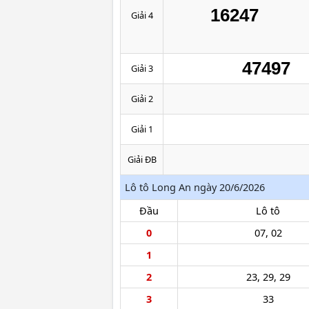
16247
Giải 4
47497
Giải 3
Giải 2
Giải 1
Giải ĐB
Lô tô Long An ngày 20/6/2026
Đầu
Lô tô
0
07, 02
1
2
23, 29, 29
3
33