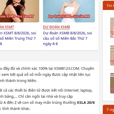
Tin 
ÁN XSMT
DỰ ĐOÁN XSMB
n XSMT 8/8/2026, soi
Dự đoán XSMB 8/8/2026, soi
 số Miền Trung Thứ 7
cầu xổ số Miền Bắc Thứ 7
-8
ngày 8-8
êu đầy đủ và chính xác 100% tại XSMB123.COM. Chuyên
 xem kết quả xổ số mỗi ngày được cập nhật liên tục
tỉnh thành trong Miền.
ất cả các thiết bị điện tử được kết nối Internet: laptop,
nh bảng,… Chỉ cần ngồi tại nhà và truy cập
 từ A đến Z về con số may mắn trúng thưởng
XSLA 20/6
c tỉnh thành khác.
Ý ng