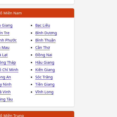
số Miền Nam
n Giang
Bạc Liêu
n Tre
Bình Dương
ình Phước
Bình Thuận
à Mau
Cần Thơ
à Lạt
Đồng Nai
ồng Tháp
Hậu Giang
ồ Chí Minh
Kiên Giang
ong An
Sóc Trăng
ây Ninh
Tiền Giang
à Vinh
Vĩnh Long
ũng Tàu
số Miền Trung