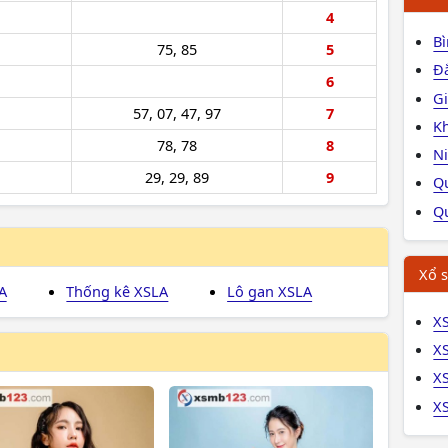
4
B
75, 85
5
Đ
6
Gi
57, 07, 47, 97
7
K
78, 78
8
N
29, 29, 89
9
Q
Q
Xổ 
A
Thống kê XSLA
Lô gan XSLA
X
X
X
X