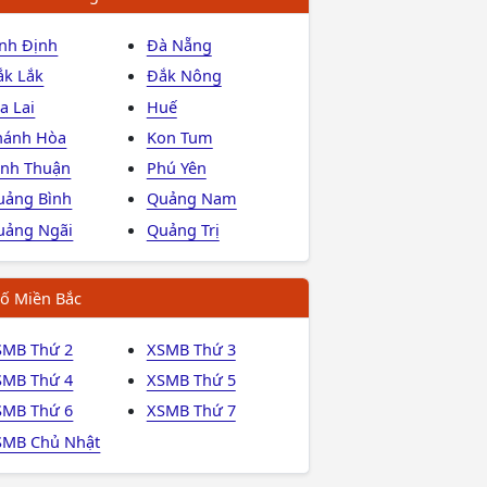
ình Định
Đà Nẵng
ắk Lắk
Đắk Nông
a Lai
Huế
hánh Hòa
Kon Tum
inh Thuận
Phú Yên
uảng Bình
Quảng Nam
uảng Ngãi
Quảng Trị
số Miền Bắc
SMB Thứ 2
XSMB Thứ 3
SMB Thứ 4
XSMB Thứ 5
SMB Thứ 6
XSMB Thứ 7
SMB Chủ Nhật