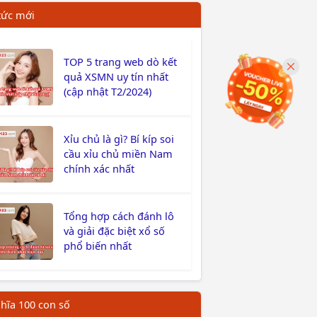
tức mới
TOP 5 trang web dò kết
quả XSMN uy tín nhất
(cập nhật T2/2024)
Xỉu chủ là gì? Bí kíp soi
cầu xỉu chủ miền Nam
chính xác nhất
Tổng hợp cách đánh lô
và giải đặc biệt xổ số
phổ biến nhất
hĩa 100 con số