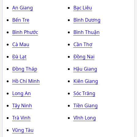
An Giang
Bạc Liêu
Bến Tre
Bình Dương
Bình Phước
Bình Thuận
Cà Mau
Cần Thơ
Đà Lạt
Đồng Nai
Đồng Tháp
Hậu Giang
Hồ Chí Minh
Kiên Giang
Long An
Sóc Trăng
Tây Ninh
Tiền Giang
Trà Vinh
Vĩnh Long
Vũng Tàu