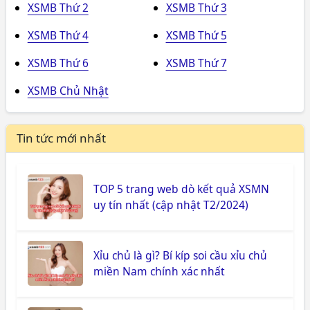
XSMB Thứ 2
XSMB Thứ 3
XSMB Thứ 4
XSMB Thứ 5
XSMB Thứ 6
XSMB Thứ 7
XSMB Chủ Nhật
Tin tức mới nhất
TOP 5 trang web dò kết quả XSMN
uy tín nhất (cập nhật T2/2024)
Xỉu chủ là gì? Bí kíp soi cầu xỉu chủ
miền Nam chính xác nhất