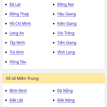
Đà Lạt
Đồng Nai
Đồng Tháp
Hậu Giang
Hồ Chí Minh
Kiên Giang
Long An
Sóc Trăng
Tây Ninh
Tiền Giang
Trà Vinh
Vĩnh Long
Vũng Tàu
Xổ số Miền Trung
Bình Định
Đà Nẵng
Đắk Lắk
Đắk Nông