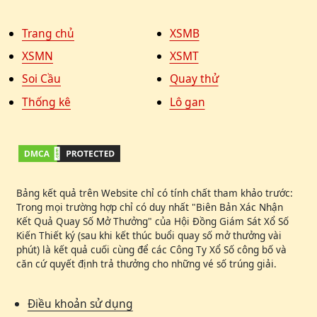
Trang chủ
XSMB
XSMN
XSMT
Soi Cầu
Quay thử
Thống kê
Lô gan
Bảng kết quả trên Website chỉ có tính chất tham khảo trước:
Trong mọi trường hợp chỉ có duy nhất "Biên Bản Xác Nhận
Kết Quả Quay Số Mở Thưởng" của Hội Đồng Giám Sát Xổ Số
Kiến Thiết ký (sau khi kết thúc buổi quay số mở thưởng vài
phút) là kết quả cuối cùng để các Công Ty Xổ Số công bố và
căn cứ quyết định trả thưởng cho những vé số trúng giải.
Điều khoản sử dụng