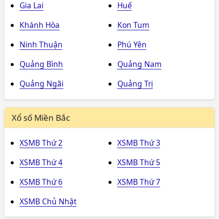
Gia Lai
Huế
Khánh Hòa
Kon Tum
Ninh Thuận
Phú Yên
Quảng Bình
Quảng Nam
Quảng Ngãi
Quảng Trị
Xổ số Miền Bắc
XSMB Thứ 2
XSMB Thứ 3
XSMB Thứ 4
XSMB Thứ 5
XSMB Thứ 6
XSMB Thứ 7
XSMB Chủ Nhật