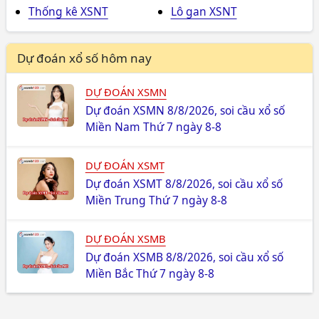
Thống kê XSNT
Lô gan XSNT
Dự đoán xổ số hôm nay
DỰ ĐOÁN XSMN
Dự đoán XSMN 8/8/2026, soi cầu xổ số
Miền Nam Thứ 7 ngày 8-8
DỰ ĐOÁN XSMT
Dự đoán XSMT 8/8/2026, soi cầu xổ số
Miền Trung Thứ 7 ngày 8-8
DỰ ĐOÁN XSMB
Dự đoán XSMB 8/8/2026, soi cầu xổ số
Miền Bắc Thứ 7 ngày 8-8