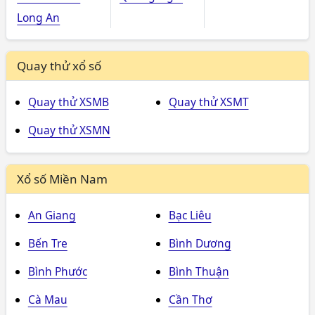
Long An
Quay thử xổ số
Quay thử XSMB
Quay thử XSMT
Quay thử XSMN
Xổ số Miền Nam
An Giang
Bạc Liêu
Bến Tre
Bình Dương
Bình Phước
Bình Thuận
Cà Mau
Cần Thơ