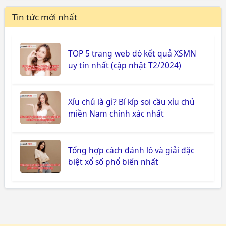
Tin tức mới nhất
TOP 5 trang web dò kết quả XSMN
uy tín nhất (cập nhật T2/2024)
Xỉu chủ là gì? Bí kíp soi cầu xỉu chủ
miền Nam chính xác nhất
Tổng hợp cách đánh lô và giải đặc
biệt xổ số phổ biến nhất