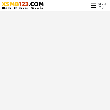
DANH
MỤC