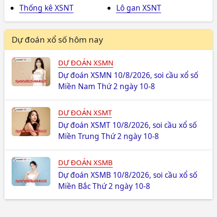
Thống kê XSNT
Lô gan XSNT
Dự đoán xổ số hôm nay
DỰ ĐOÁN XSMN
Dự đoán XSMN 10/8/2026, soi cầu xổ số
Miền Nam Thứ 2 ngày 10-8
DỰ ĐOÁN XSMT
Dự đoán XSMT 10/8/2026, soi cầu xổ số
Miền Trung Thứ 2 ngày 10-8
DỰ ĐOÁN XSMB
Dự đoán XSMB 10/8/2026, soi cầu xổ số
Miền Bắc Thứ 2 ngày 10-8