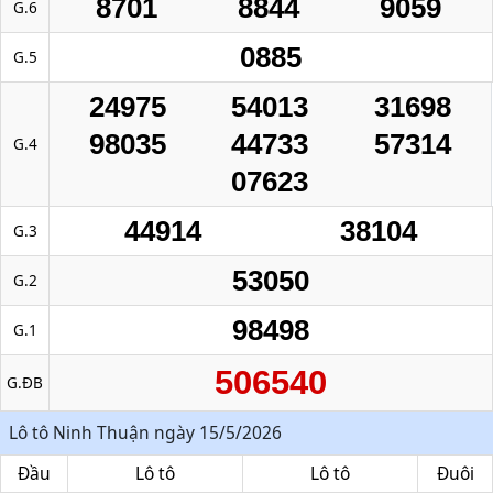
8701
8844
9059
G.6
0885
G.5
24975
54013
31698
98035
44733
57314
G.4
07623
44914
38104
G.3
53050
G.2
98498
G.1
506540
G.ĐB
Lô tô Ninh Thuận ngày 15/5/2026
Đầu
Lô tô
Lô tô
Đuôi