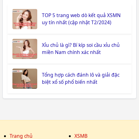
TOP 5 trang web dò kết quả XSMN
uy tín nhất (cập nhật T2/2024)
Xỉu chủ là gì? Bí kíp soi cầu xỉu chủ
miền Nam chính xác nhất
Tổng hợp cách đánh lô và giải đặc
biệt xổ số phổ biến nhất
Trang chủ
XSMB