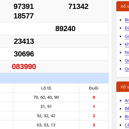
97391
71342
Xổ 
18577
B
89240
Đ
Gi
23413
K
N
30696
Q
083990
Q
Xổ 
Lô tô
Đuôi
70, 60, 40, 90
0
A
31, 91
1
Bế
92, 32, 42
2
B
C
63, 03, 13
3