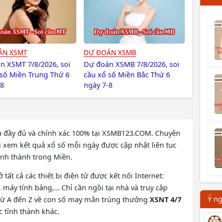
ÁN XSMT
DỰ ĐOÁN XSMB
n XSMT 7/8/2026, soi
Dự đoán XSMB 7/8/2026, soi
 số Miền Trung Thứ 6
cầu xổ số Miền Bắc Thứ 6
-8
ngày 7-8
u đầy đủ và chính xác 100% tại XSMB123.COM. Chuyên
 xem kết quả xổ số mỗi ngày được cập nhật liên tục
tỉnh thành trong Miền.
 tất cả các thiết bị điện tử được kết nối Internet:
 máy tính bảng,… Chỉ cần ngồi tại nhà và truy cập
Ý ng
 từ A đến Z về con số may mắn trúng thưởng
XSNT 4/7
c tỉnh thành khác.