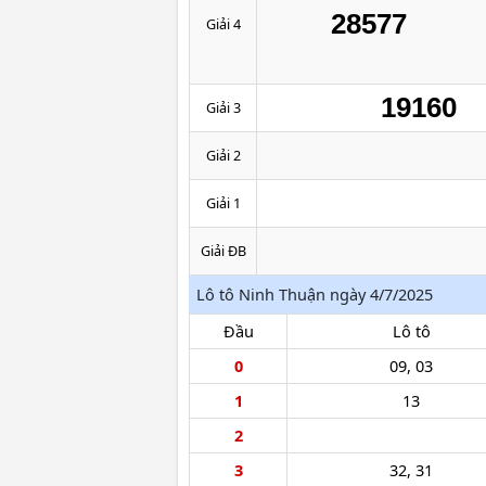
28577
Giải 4
19160
Giải 3
Giải 2
Giải 1
Giải ĐB
Lô tô Ninh Thuận ngày 4/7/2025
Đầu
Lô tô
0
09, 03
1
13
2
3
32, 31