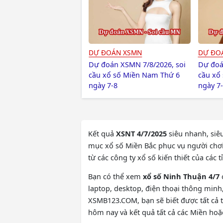
DỰ ĐOÁN XSMN
DỰ ĐO
Dự đoán XSMN 7/8/2026, soi
Dự đoá
cầu xổ số Miền Nam Thứ 6
cầu xổ
ngày 7-8
ngày 7
Kết quả
XSNT 4/7/2025
siêu nhanh, siê
mục xổ số Miền Bắc phục vụ người chơi
từ các công ty xổ số kiến thiết của các 
Bạn có thể xem
xổ số Ninh Thuận 4/7
ở
laptop, desktop, điện thoại thông minh,
XSMB123.COM, bạn sẽ biết được tất cả
hôm nay và kết quả tất cả các Miền hoặ