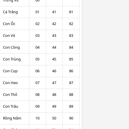
Cá Trắng
01
41
81
Con Ốc
02
42
82
Con Vịt
03
43
83
Con Công
04
44
84
Con Trùng
05
45
85
Con Cọp
06
46
86
Con Heo
07
47
87
Con Thỏ
08
48
88
Con Trâu
09
49
89
Rồng Nằm
10
50
90