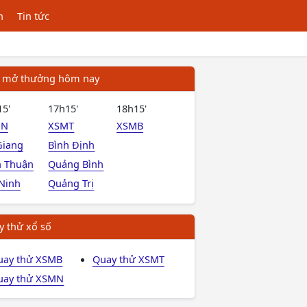
n
Tin tức
h mở thưởng hôm nay
15'
17h15'
18h15'
MN
XSMT
XSMB
Giang
Bình Định
h Thuận
Quảng Bình
 Ninh
Quảng Trị
y thử xổ số
uay thử XSMB
Quay thử XSMT
uay thử XSMN