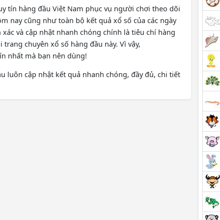
uy tín hàng đầu Việt Nam phục vụ người chơi theo dõi
m nay cũng như toàn bộ kết quả xổ số của các ngày
 xác và cập nhật nhanh chóng chính là tiêu chí hàng
i trang chuyên xổ số hàng đầu này. Vì vậy,
tín nhất mà bạn nên dùng!
u luôn cập nhật kết quả nhanh chóng, đầy đủ, chi tiết