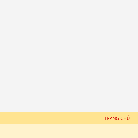
TRANG CHỦ