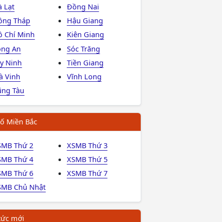
à Lạt
Đồng Nai
ồng Tháp
Hậu Giang
ồ Chí Minh
Kiên Giang
ong An
Sóc Trăng
ây Ninh
Tiền Giang
à Vinh
Vĩnh Long
ũng Tàu
số Miền Bắc
SMB Thứ 2
XSMB Thứ 3
SMB Thứ 4
XSMB Thứ 5
SMB Thứ 6
XSMB Thứ 7
SMB Chủ Nhật
tức mới