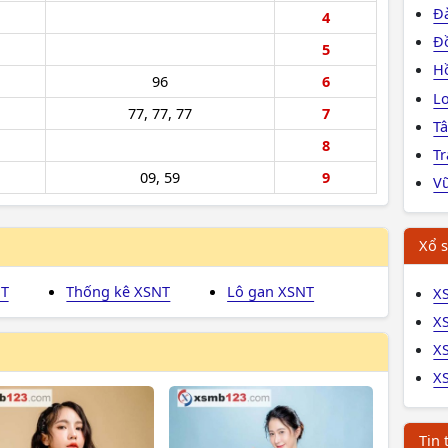
Đ
4
Đ
5
H
96
6
L
77, 77, 77
7
T
8
Tr
09, 59
9
V
Xổ 
NT
Thống kê XSNT
Lô gan XSNT
X
X
X
X
Tin 