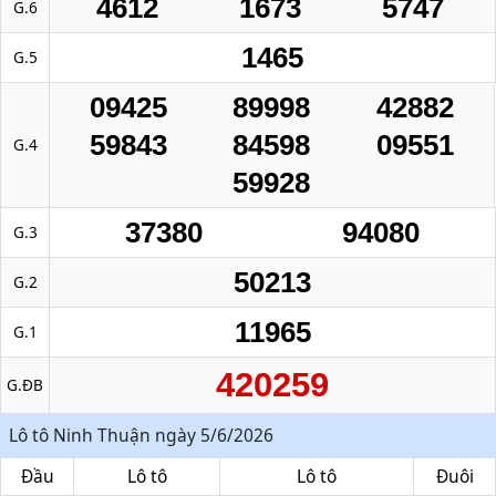
4612
1673
5747
G.6
1465
G.5
09425
89998
42882
59843
84598
09551
G.4
59928
37380
94080
G.3
50213
G.2
11965
G.1
420259
G.ĐB
Lô tô Ninh Thuận ngày 5/6/2026
Đầu
Lô tô
Lô tô
Đuôi