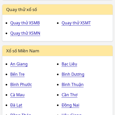
Quay thử xổ số
Quay thử XSMB
Quay thử XSMT
Quay thử XSMN
Xổ số Miền Nam
An Giang
Bạc Liêu
Bến Tre
Bình Dương
Bình Phước
Bình Thuận
Cà Mau
Cần Thơ
Đà Lạt
Đồng Nai