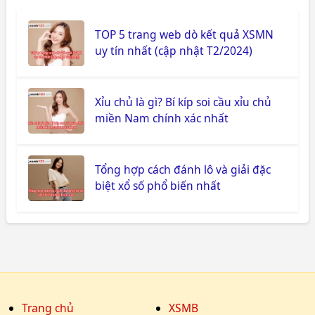
TOP 5 trang web dò kết quả XSMN
uy tín nhất (cập nhật T2/2024)
Xỉu chủ là gì? Bí kíp soi cầu xỉu chủ
miền Nam chính xác nhất
Tổng hợp cách đánh lô và giải đặc
biệt xổ số phổ biến nhất
Trang chủ
XSMB