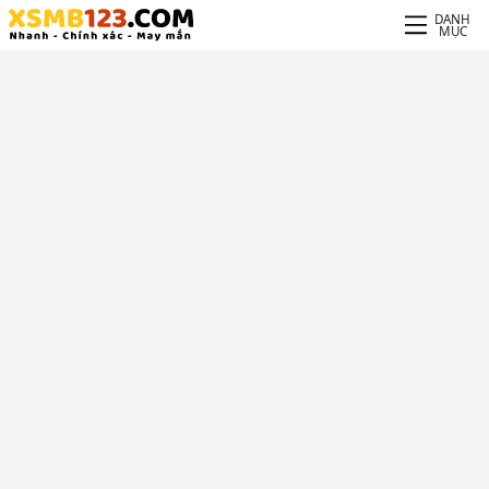
DANH
MỤC