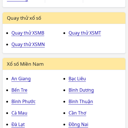
Quay thử xổ số
Quay thử XSMB
Quay thử XSMT
Quay thử XSMN
Xổ số Miền Nam
An Giang
Bạc Liêu
Bến Tre
Bình Dương
Bình Phước
Bình Thuận
Cà Mau
Cần Thơ
Đà Lạt
Đồng Nai