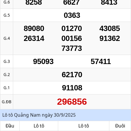
8258
6627
8413
G.6
0363
G.5
89080
01270
43085
26314
00156
91362
G.4
73773
95093
57411
G.3
62170
G.2
91108
G.1
296856
G.ĐB
Lô tô Quảng Nam ngày 30/9/2025
Đầu
Lô tô
Lô tô
Đuôi