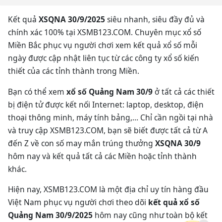
Kết quả
XSQNA 30/9/2025
siêu nhanh, siêu đầy đủ và
chính xác 100% tại XSMB123.COM. Chuyên mục xổ số
Miền Bắc phục vụ người chơi xem kết quả xổ số mỗi
ngày được cập nhật liên tục từ các công ty xổ số kiến
thiết của các tỉnh thành trong Miền.
Bạn có thể xem
xổ số Quảng Nam 30/9
ở tất cả các thiết
bị điện tử được kết nối Internet: laptop, desktop, điện
thoại thông minh, máy tính bảng,… Chỉ cần ngồi tại nhà
và truy cập XSMB123.COM, bạn sẽ biết được tất cả từ A
đến Z về con số may mắn trúng thưởng
XSQNA 30/9
hôm nay và kết quả tất cả các Miền hoặc tỉnh thành
khác.
Hiện nay, XSMB123.COM là một địa chỉ uy tín hàng đầu
Việt Nam phục vụ người chơi theo dõi
kết quả xổ số
Quảng Nam 30/9/2025
hôm nay cũng như toàn bộ kết