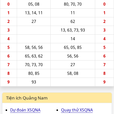
0
05, 08
80, 70, 70
0
1
13, 14, 11
11
1
2
27
62
2
3
13, 63, 73, 93
3
4
14
4
5
58, 56, 56
65, 05, 85
5
6
65, 63, 62
56, 56
6
7
70, 73, 70
27
7
8
80, 85
58, 08
8
9
93
9
Tiện ích Quảng Nam
Dự đoán XSQNA
Quay thử XSQNA