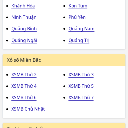
Khánh Hòa
Kon Tum
Ninh Thuận
Phú Yên
Quảng Bình
Quảng Nam
Quảng Ngãi
Quảng Trị
Xổ số Miền Bắc
XSMB Thứ 2
XSMB Thứ 3
XSMB Thứ 4
XSMB Thứ 5
XSMB Thứ 6
XSMB Thứ 7
XSMB Chủ Nhật