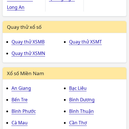
Long An
Quay thử xổ số
Quay thử XSMB
Quay thử XSMT
Quay thử XSMN
Xổ số Miền Nam
An Giang
Bạc Liêu
Bến Tre
Bình Dương
Bình Phước
Bình Thuận
Cà Mau
Cần Thơ