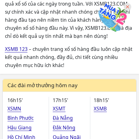
quả xổ số của các ngày trong tuần. Với XSMB123.COM,
sự chính xác và cập nhật nhanh chóng chính là tiêu chí
hàng đầu tạo nên niềm tin của khách hàng tại trang
chuyên xổ số hàng đầu này. Vì vậy, XSMB123.COM là địa
chỉ dò kết quả uy tín nhất mà bạn nên dùng!
XSMB 123
– chuyên trang xổ số hàng đầu luôn cập nhật
kết quả nhanh chóng, đầy đủ, chi tiết cùng nhiều
chuyên mục hữu ích khác!
Các đài mở thưởng hôm nay
16h15'
17h15'
18h15'
XSMN
XSMT
XSMB
Bình Phước
Đà Nẵng
Hậu Giang
Đắk Nông
Hồ Chí Minh
Quảng Ngãi