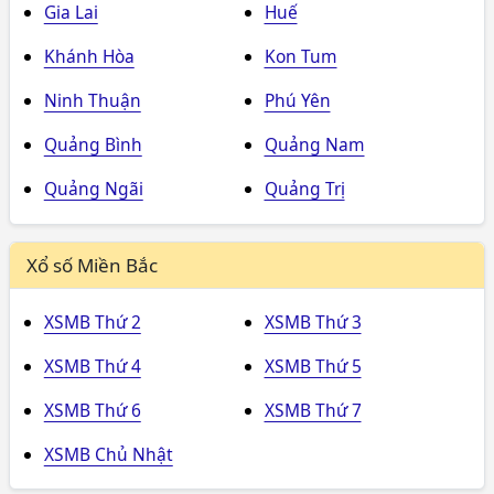
Gia Lai
Huế
Khánh Hòa
Kon Tum
Ninh Thuận
Phú Yên
Quảng Bình
Quảng Nam
Quảng Ngãi
Quảng Trị
Xổ số Miền Bắc
XSMB Thứ 2
XSMB Thứ 3
XSMB Thứ 4
XSMB Thứ 5
XSMB Thứ 6
XSMB Thứ 7
XSMB Chủ Nhật