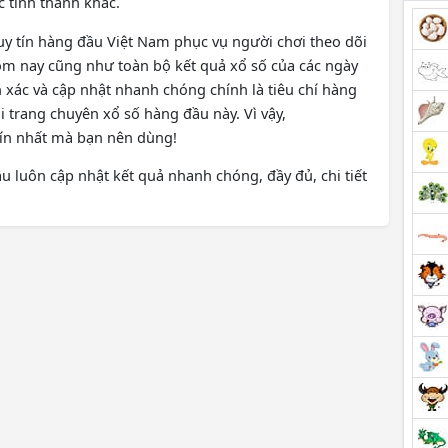
c tỉnh thành khác.
uy tín hàng đầu Việt Nam phục vụ người chơi theo dõi
m nay cũng như toàn bộ kết quả xổ số của các ngày
 xác và cập nhật nhanh chóng chính là tiêu chí hàng
i trang chuyên xổ số hàng đầu này. Vì vậy,
tín nhất mà bạn nên dùng!
u luôn cập nhật kết quả nhanh chóng, đầy đủ, chi tiết