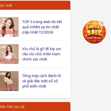
tức mới
TOP 5 trang web dò kết
quả XSMN uy tín nhất
(cập nhật T2/2024)
Xỉu chủ là gì? Bí kíp soi
cầu xỉu chủ miền Nam
chính xác nhất
Tổng hợp cách đánh lô
và giải đặc biệt xổ số
phổ biến nhất
hĩa 100 con số