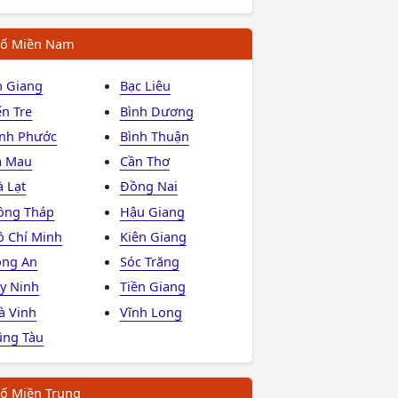
số Miền Nam
n Giang
Bạc Liêu
n Tre
Bình Dương
ình Phước
Bình Thuận
à Mau
Cần Thơ
à Lạt
Đồng Nai
ồng Tháp
Hậu Giang
ồ Chí Minh
Kiên Giang
ong An
Sóc Trăng
ây Ninh
Tiền Giang
à Vinh
Vĩnh Long
ũng Tàu
số Miền Trung