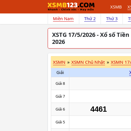
XSMB
X
Miền Nam
Thứ 2
Thứ 3
T
XSTG 17/5/2026 - Xổ số Tiề
2026
»
»
XSMN
XSMN Chủ Nhật
XSMN 17
Giải
Giải 8
Giải 7
4461
Giải 6
Giải 5