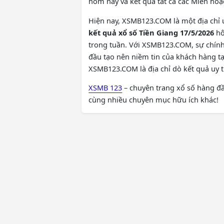
hôm nay và kết quả tất cả các Miền hoặ
Hiện nay, XSMB123.COM là một địa chỉ 
kết quả xổ số Tiền Giang 17/5/2026
hô
trong tuần. Với XSMB123.COM, sự chính
đầu tạo nên niềm tin của khách hàng tạ
XSMB123.COM là địa chỉ dò kết quả uy 
XSMB 123
– chuyên trang xổ số hàng đầ
cùng nhiều chuyên mục hữu ích khác!