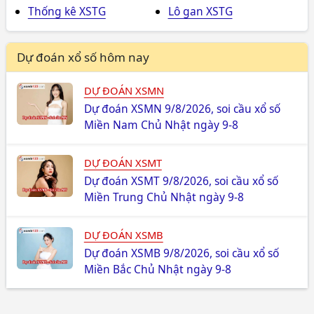
Thống kê XSTG
Lô gan XSTG
Dự đoán xổ số hôm nay
DỰ ĐOÁN XSMN
Dự đoán XSMN 9/8/2026, soi cầu xổ số
Miền Nam Chủ Nhật ngày 9-8
DỰ ĐOÁN XSMT
Dự đoán XSMT 9/8/2026, soi cầu xổ số
Miền Trung Chủ Nhật ngày 9-8
DỰ ĐOÁN XSMB
Dự đoán XSMB 9/8/2026, soi cầu xổ số
Miền Bắc Chủ Nhật ngày 9-8