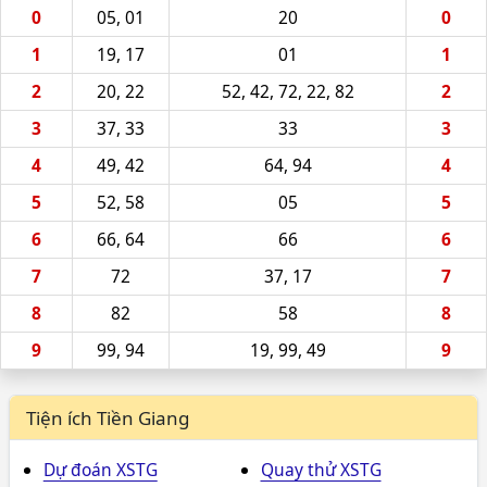
0
05, 01
20
0
1
19, 17
01
1
2
20, 22
52, 42, 72, 22, 82
2
3
37, 33
33
3
4
49, 42
64, 94
4
5
52, 58
05
5
6
66, 64
66
6
7
72
37, 17
7
8
82
58
8
9
99, 94
19, 99, 49
9
Tiện ích Tiền Giang
Dự đoán XSTG
Quay thử XSTG