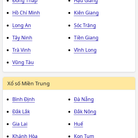
Đồng Tháp
Hậu Giang
Hồ Chí Minh
Kiên Giang
Long An
Sóc Trăng
Tây Ninh
Tiền Giang
Trà Vinh
Vĩnh Long
Vũng Tàu
Xổ số Miền Trung
Bình Định
Đà Nẵng
Đắk Lắk
Đắk Nông
Gia Lai
Huế
Khánh Hòa
Kon Tum