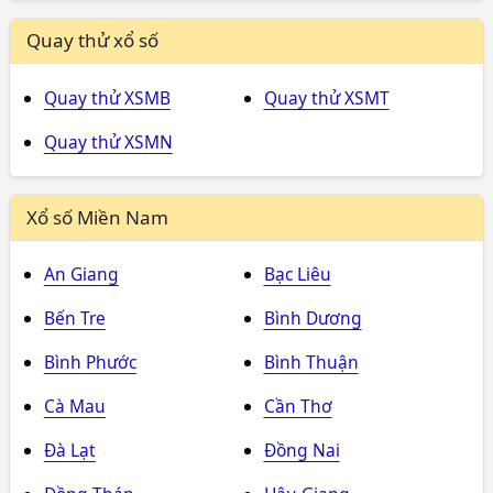
Quay thử xổ số
Quay thử XSMB
Quay thử XSMT
Quay thử XSMN
Xổ số Miền Nam
An Giang
Bạc Liêu
Bến Tre
Bình Dương
Bình Phước
Bình Thuận
Cà Mau
Cần Thơ
Đà Lạt
Đồng Nai