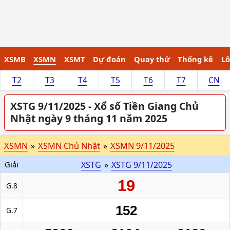
XSMB
XSMN
XSMT
Dự đoán
Quay thử
Thống kê
Lô
T2
T3
T4
T5
T6
T7
CN
XSTG 9/11/2025 - Xổ số Tiền Giang Chủ
Nhật ngày 9 tháng 11 năm 2025
XSMN
»
XSMN Chủ Nhật
»
XSMN 9/11/2025
Giải
XSTG
»
XSTG 9/11/2025
19
G.8
152
G.7