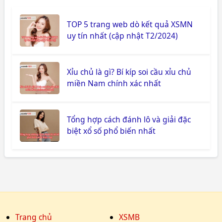
TOP 5 trang web dò kết quả XSMN
uy tín nhất (cập nhật T2/2024)
Xỉu chủ là gì? Bí kíp soi cầu xỉu chủ
miền Nam chính xác nhất
Tổng hợp cách đánh lô và giải đặc
biệt xổ số phổ biến nhất
Trang chủ
XSMB