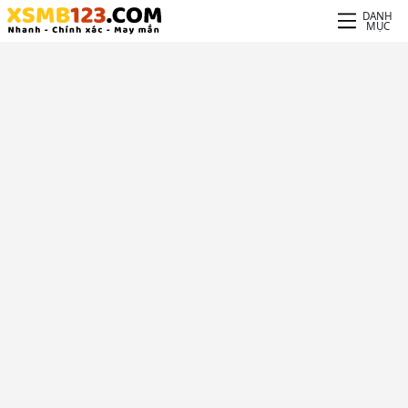
DANH
MỤC