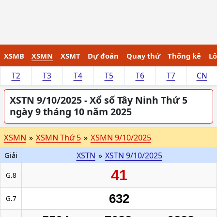
XSMB
XSMN
XSMT
Dự đoán
Quay thử
Thống kê
Lô
T2
T3
T4
T5
T6
T7
CN
XSTN 9/10/2025 - Xổ số Tây Ninh Thứ 5
ngày 9 tháng 10 năm 2025
XSMN
»
XSMN Thứ 5
»
XSMN 9/10/2025
Giải
XSTN
»
XSTN 9/10/2025
41
G.8
632
G.7