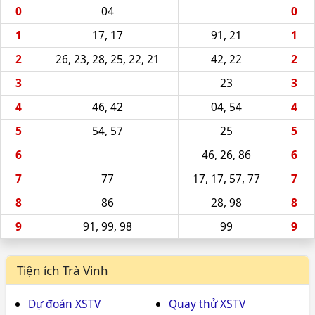
0
04
0
1
17, 17
91, 21
1
2
26, 23, 28, 25, 22, 21
42, 22
2
3
23
3
4
46, 42
04, 54
4
5
54, 57
25
5
6
46, 26, 86
6
7
77
17, 17, 57, 77
7
8
86
28, 98
8
9
91, 99, 98
99
9
Tiện ích Trà Vinh
Dự đoán XSTV
Quay thử XSTV