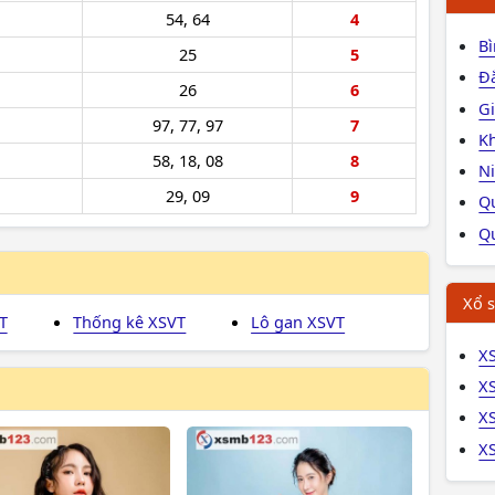
54, 64
4
B
25
5
Đ
26
6
Gi
97, 77, 97
7
K
58, 18, 08
8
N
29, 09
9
Q
Q
Xổ 
T
Thống kê XSVT
Lô gan XSVT
X
X
X
X