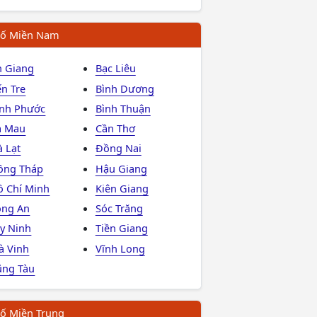
số Miền Nam
n Giang
Bạc Liêu
n Tre
Bình Dương
ình Phước
Bình Thuận
à Mau
Cần Thơ
à Lạt
Đồng Nai
ồng Tháp
Hậu Giang
ồ Chí Minh
Kiên Giang
ong An
Sóc Trăng
ây Ninh
Tiền Giang
à Vinh
Vĩnh Long
ũng Tàu
số Miền Trung