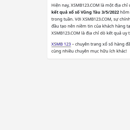
Hiện nay, XSMB123.COM là một địa chỉ 
kết quả xổ số Vũng Tàu 3/5/2022
hôm n
trong tuần. Với XSMB123.COM, sự chính
đầu tạo nên niềm tin của khách hàng tạ
XSMB123.COM là địa chỉ dò kết quả uy 
XSMB 123
– chuyên trang xổ số hàng đầ
cùng nhiều chuyên mục hữu ích khác!