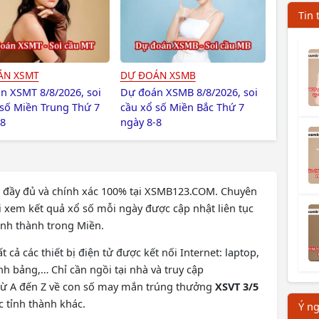
Tin 
ÁN XSMT
DỰ ĐOÁN XSMB
n XSMT 8/8/2026, soi
Dự đoán XSMB 8/8/2026, soi
 số Miền Trung Thứ 7
cầu xổ số Miền Bắc Thứ 7
-8
ngày 8-8
u đầy đủ và chính xác 100% tại XSMB123.COM. Chuyên
 xem kết quả xổ số mỗi ngày được cập nhật liên tục
tỉnh thành trong Miền.
ất cả các thiết bị điện tử được kết nối Internet: laptop,
nh bảng,… Chỉ cần ngồi tại nhà và truy cập
 từ A đến Z về con số may mắn trúng thưởng
XSVT 3/5
c tỉnh thành khác.
Ý ng