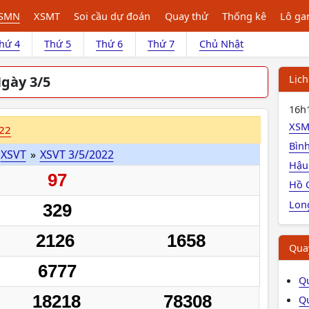
SMN
XSMT
Soi cầu dự đoán
Quay thử
Thống kê
Lô ga
hứ 4
Thứ 5
Thứ 6
Thứ 7
Chủ Nhật
Lịc
Ngày 3/5
16h
XS
22
Bìn
XSVT
»
XSVT 3/5/2022
Hậu
97
Hồ 
Lon
329
2126
1658
Qua
6777
Q
18218
78308
Q