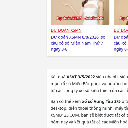
DỰ ĐOÁN XSMN
DỰ ĐO
Dự đoán XSMN 8/8/2026, soi
Dự đoá
cầu xổ số Miền Nam Thứ 7
cầu xổ
ngày 8-8
ngày 8
Kết quả
XSVT 3/5/2022
siêu nhanh, siê
mục xổ số Miền Bắc phục vụ người chơi
từ các công ty xổ số kiến thiết của các 
Bạn có thể xem
xổ số Vũng Tàu 3/5
ở t
desktop, điện thoại thông minh, máy tí
XSMB123.COM, bạn sẽ biết được tất cả
hôm nay và kết quả tất cả các Miền hoặ