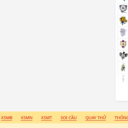
XSMB
XSMN
XSMT
SOI CẦU
QUAY THỬ
THỐNG