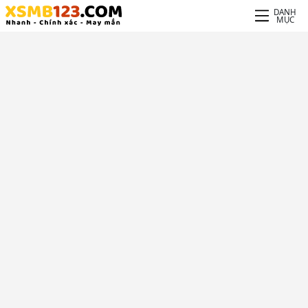
DANH
MỤC