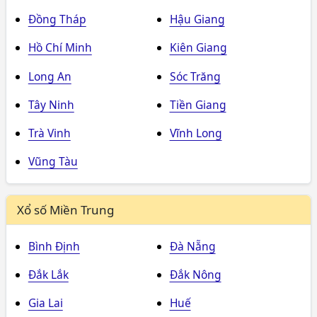
Đồng Tháp
Hậu Giang
Hồ Chí Minh
Kiên Giang
Long An
Sóc Trăng
Tây Ninh
Tiền Giang
Trà Vinh
Vĩnh Long
Vũng Tàu
Xổ số Miền Trung
Bình Định
Đà Nẵng
Đắk Lắk
Đắk Nông
Gia Lai
Huế