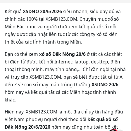
Kết quả
XSDNO 20/6/2026
siêu nhanh, siêu đầy đủ và
chính xác 100% tại XSMB123.COM. Chuyên mục xổ số
Miền Bắc phục vụ người chơi xem kết quả xổ số mỗi
ngày được cập nhật liên tục từ các công ty xổ số kiến
thiết của các tỉnh thành trong Miền.
Bạn có thể xem
xổ số Đắk Nông 20/6
ở tất cả các thiết
bị điện tử được kết nối Internet: laptop, desktop, điện
thoại thông minh, máy tính bảng,… Chỉ cần ngồi tại nhà
và truy cập XSMB123.COM, bạn sẽ biết được tất cả từ A
đến Z về con số may mắn trúng thưởng
XSDNO 20/6
hôm nay và kết quả tất cả các Miền hoặc tỉnh thành
khác.
Hiện nay, XSMB123.COM là một địa chỉ uy tín hàng đầu
Việt Nam phục vụ người chơi theo dõi
kết quả xổ số
Đắk Nông 20/6/2026
hôm nay cũng như toàn bộ kết