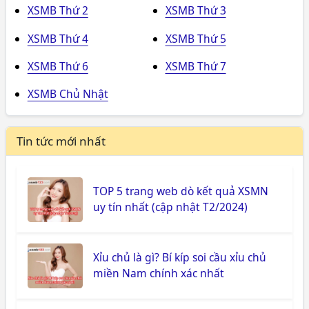
XSMB Thứ 2
XSMB Thứ 3
XSMB Thứ 4
XSMB Thứ 5
XSMB Thứ 6
XSMB Thứ 7
XSMB Chủ Nhật
Tin tức mới nhất
TOP 5 trang web dò kết quả XSMN
uy tín nhất (cập nhật T2/2024)
Xỉu chủ là gì? Bí kíp soi cầu xỉu chủ
miền Nam chính xác nhất