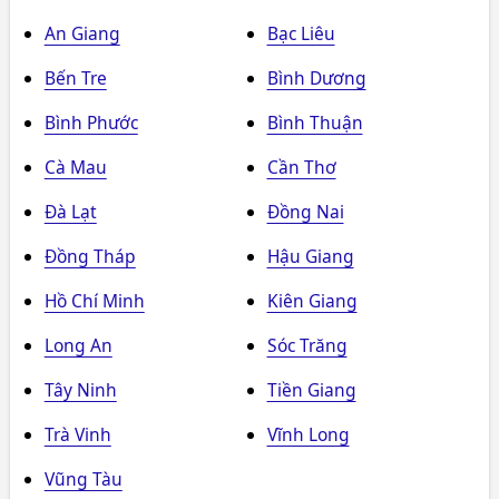
An Giang
Bạc Liêu
Bến Tre
Bình Dương
Bình Phước
Bình Thuận
Cà Mau
Cần Thơ
Đà Lạt
Đồng Nai
Đồng Tháp
Hậu Giang
Hồ Chí Minh
Kiên Giang
Long An
Sóc Trăng
Tây Ninh
Tiền Giang
Trà Vinh
Vĩnh Long
Vũng Tàu