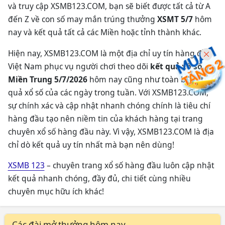
và truy cập XSMB123.COM, bạn sẽ biết được tất cả từ A
đến Z về con số may mắn trúng thưởng
XSMT 5/7
hôm
nay và kết quả tất cả các Miền hoặc tỉnh thành khác.
Hiện nay, XSMB123.COM là một địa chỉ uy tín hàng đầu
Việt Nam phục vụ người chơi theo dõi
kết quả xổ số
Miền Trung 5/7/2026
hôm nay cũng như toàn bộ kết
quả xổ số của các ngày trong tuần. Với XSMB123.COM,
sự chính xác và cập nhật nhanh chóng chính là tiêu chí
hàng đầu tạo nên niềm tin của khách hàng tại trang
chuyên xổ số hàng đầu này. Vì vậy, XSMB123.COM là địa
chỉ dò kết quả uy tín nhất mà bạn nên dùng!
XSMB 123
– chuyên trang xổ số hàng đầu luôn cập nhật
kết quả nhanh chóng, đầy đủ, chi tiết cùng nhiều
chuyên mục hữu ích khác!
Các đài mở thưởng hôm nay