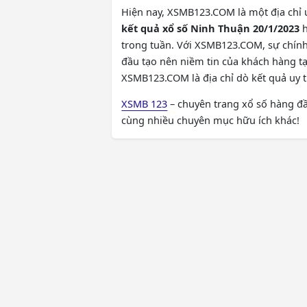
Hiện nay, XSMB123.COM là một địa chỉ 
kết quả xổ số Ninh Thuận 20/1/2023
h
trong tuần. Với XSMB123.COM, sự chính
đầu tạo nên niềm tin của khách hàng tạ
XSMB123.COM là địa chỉ dò kết quả uy 
XSMB 123
– chuyên trang xổ số hàng đầ
cùng nhiều chuyên mục hữu ích khác!