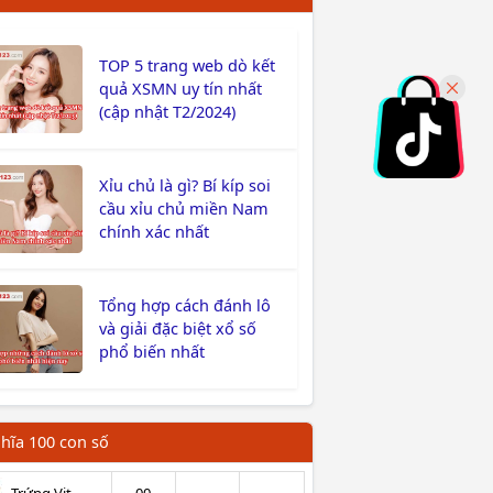
TOP 5 trang web dò kết
quả XSMN uy tín nhất
(cập nhật T2/2024)
Xỉu chủ là gì? Bí kíp soi
cầu xỉu chủ miền Nam
chính xác nhất
Tổng hợp cách đánh lô
và giải đặc biệt xổ số
phổ biến nhất
hĩa 100 con số
Trứng Vịt
00