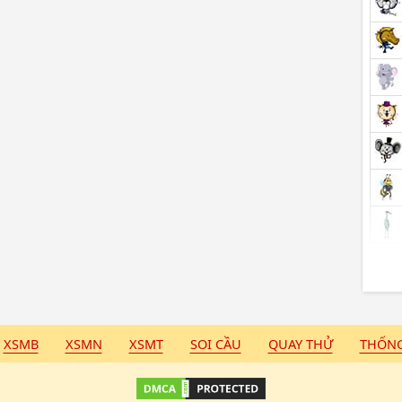
XSMB
XSMN
XSMT
SOI CẦU
QUAY THỬ
THỐNG