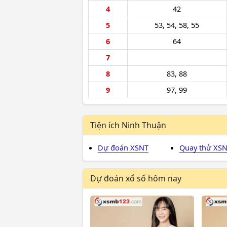
4
42
5
53, 54, 58, 55
6
64
7
8
83, 88
9
97, 99
Tiện ích Ninh Thuận
Dự đoán XSNT
Quay thử XS
Dự đoán xổ số hôm nay