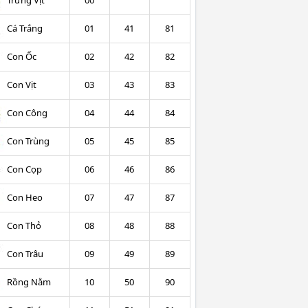
Cá Trắng
01
41
81
Con Ốc
02
42
82
Con Vịt
03
43
83
Con Công
04
44
84
Con Trùng
05
45
85
Con Cọp
06
46
86
Con Heo
07
47
87
Con Thỏ
08
48
88
Con Trâu
09
49
89
Rồng Nằm
10
50
90