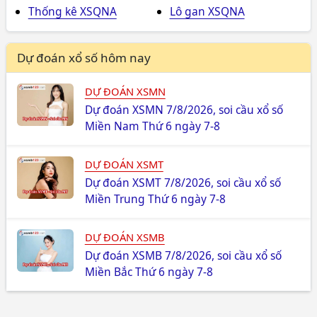
Thống kê XSQNA
Lô gan XSQNA
Dự đoán xổ số hôm nay
DỰ ĐOÁN XSMN
Dự đoán XSMN 7/8/2026, soi cầu xổ số
Miền Nam Thứ 6 ngày 7-8
DỰ ĐOÁN XSMT
Dự đoán XSMT 7/8/2026, soi cầu xổ số
Miền Trung Thứ 6 ngày 7-8
DỰ ĐOÁN XSMB
Dự đoán XSMB 7/8/2026, soi cầu xổ số
Miền Bắc Thứ 6 ngày 7-8