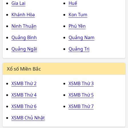
Gia Lai
Huế
Khánh Hòa
Kon Tum
Ninh Thuận
Phú Yên
Quảng Bình
Quảng Nam
Quảng Ngãi
Quảng Trị
Xổ số Miền Bắc
XSMB Thứ 2
XSMB Thứ 3
XSMB Thứ 4
XSMB Thứ 5
XSMB Thứ 6
XSMB Thứ 7
XSMB Chủ Nhật