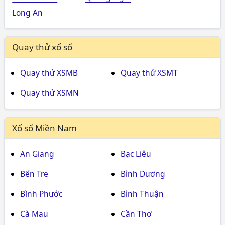
Long An
Quay thử xổ số
Quay thử XSMB
Quay thử XSMT
Quay thử XSMN
Xổ số Miền Nam
An Giang
Bạc Liêu
Bến Tre
Bình Dương
Bình Phước
Bình Thuận
Cà Mau
Cần Thơ