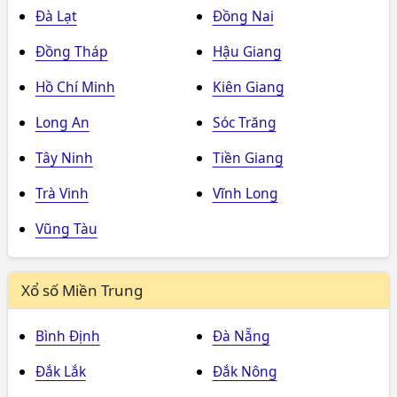
Đà Lạt
Đồng Nai
Đồng Tháp
Hậu Giang
Hồ Chí Minh
Kiên Giang
Long An
Sóc Trăng
Tây Ninh
Tiền Giang
Trà Vinh
Vĩnh Long
Vũng Tàu
Xổ số Miền Trung
Bình Định
Đà Nẵng
Đắk Lắk
Đắk Nông