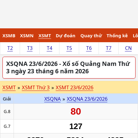
XSMB
XSMN
XSMT
Dự đoán
Quay thử
Thống kê
Lô
T2
T3
T4
T5
T6
T7
CN
XSQNA 23/6/2026 - Xổ số Quảng Nam Thứ
3 ngày 23 tháng 6 năm 2026
XSMT
»
XSMT Thứ 3
»
XSMT 23/6/2026
Giải
XSQNA
»
XSQNA 23/6/2026
80
G.8
127
G.7