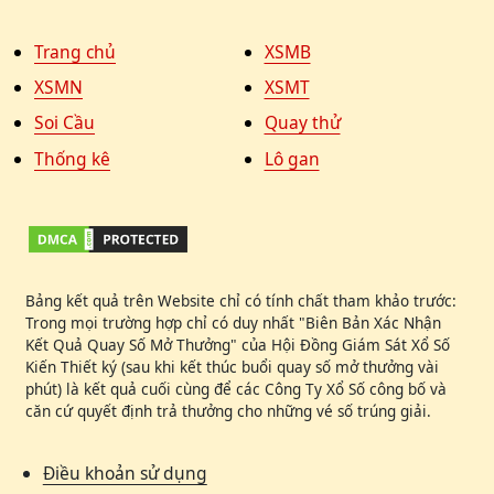
Trang chủ
XSMB
XSMN
XSMT
Soi Cầu
Quay thử
Thống kê
Lô gan
Bảng kết quả trên Website chỉ có tính chất tham khảo trước:
Trong mọi trường hợp chỉ có duy nhất "Biên Bản Xác Nhận
Kết Quả Quay Số Mở Thưởng" của Hội Đồng Giám Sát Xổ Số
Kiến Thiết ký (sau khi kết thúc buổi quay số mở thưởng vài
phút) là kết quả cuối cùng để các Công Ty Xổ Số công bố và
căn cứ quyết định trả thưởng cho những vé số trúng giải.
Điều khoản sử dụng