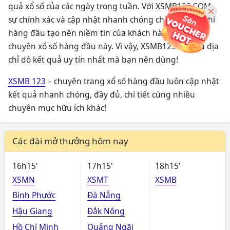
quả xổ số của các ngày trong tuần. Với XSMB123.COM,
sự chính xác và cập nhật nhanh chóng chính là tiêu chí
hàng đầu tạo nên niềm tin của khách hàng tại trang
chuyên xổ số hàng đầu này. Vì vậy, XSMB123.COM là địa
chỉ dò kết quả uy tín nhất mà bạn nên dùng!
XSMB 123
– chuyên trang xổ số hàng đầu luôn cập nhật
kết quả nhanh chóng, đầy đủ, chi tiết cùng nhiều
chuyên mục hữu ích khác!
Các đài mở thưởng hôm nay
16h15'
17h15'
18h15'
XSMN
XSMT
XSMB
Bình Phước
Đà Nẵng
Hậu Giang
Đắk Nông
Hồ Chí Minh
Quảng Ngãi