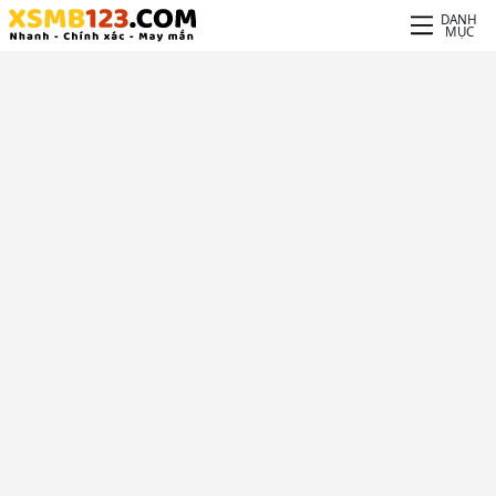
DANH
MỤC