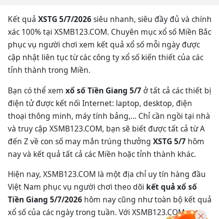
Kết quả
XSTG 5/7/2026
siêu nhanh, siêu đầy đủ và chính
xác 100% tại XSMB123.COM. Chuyên mục xổ số Miền Bắc
phục vụ người chơi xem kết quả xổ số mỗi ngày được
cập nhật liên tục từ các công ty xổ số kiến thiết của các
tỉnh thành trong Miền.
Bạn có thể xem
xổ số Tiền Giang 5/7
ở tất cả các thiết bị
điện tử được kết nối Internet: laptop, desktop, điện
thoại thông minh, máy tính bảng,… Chỉ cần ngồi tại nhà
và truy cập XSMB123.COM, bạn sẽ biết được tất cả từ A
đến Z về con số may mắn trúng thưởng
XSTG 5/7
hôm
nay và kết quả tất cả các Miền hoặc tỉnh thành khác.
Hiện nay, XSMB123.COM là một địa chỉ uy tín hàng đầu
Việt Nam phục vụ người chơi theo dõi
kết quả xổ số
Tiền Giang 5/7/2026
hôm nay cũng như toàn bộ kết quả
xổ số của các ngày trong tuần. Với XSMB123.COM, sự