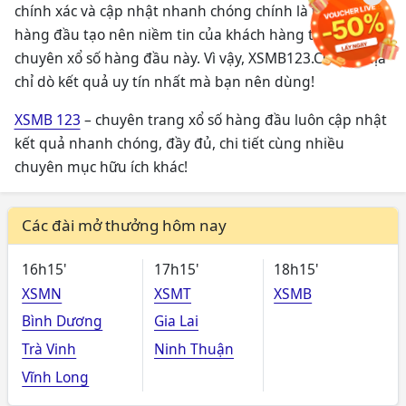
chính xác và cập nhật nhanh chóng chính là tiêu chí
hàng đầu tạo nên niềm tin của khách hàng tại trang
chuyên xổ số hàng đầu này. Vì vậy, XSMB123.COM là địa
chỉ dò kết quả uy tín nhất mà bạn nên dùng!
XSMB 123
– chuyên trang xổ số hàng đầu luôn cập nhật
kết quả nhanh chóng, đầy đủ, chi tiết cùng nhiều
chuyên mục hữu ích khác!
Các đài mở thưởng hôm nay
16h15'
17h15'
18h15'
XSMN
XSMT
XSMB
Bình Dương
Gia Lai
Trà Vinh
Ninh Thuận
Vĩnh Long