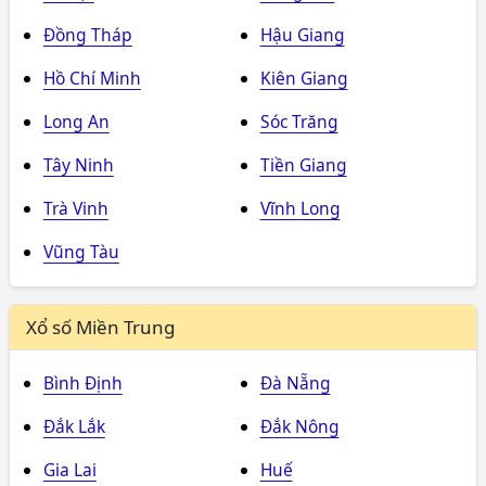
Đồng Tháp
Hậu Giang
Hồ Chí Minh
Kiên Giang
Long An
Sóc Trăng
Tây Ninh
Tiền Giang
Trà Vinh
Vĩnh Long
Vũng Tàu
Xổ số Miền Trung
Bình Định
Đà Nẵng
Đắk Lắk
Đắk Nông
Gia Lai
Huế