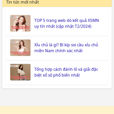
Tin tức mới nhất
TOP 5 trang web dò kết quả XSMN
uy tín nhất (cập nhật T2/2024)
Xỉu chủ là gì? Bí kíp soi cầu xỉu chủ
miền Nam chính xác nhất
Tổng hợp cách đánh lô và giải đặc
biệt xổ số phổ biến nhất