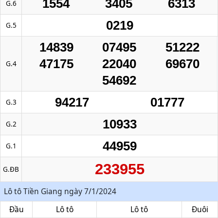
1554
3405
6313
G.6
0219
G.5
14839
07495
51222
47175
22040
69670
G.4
54692
94217
01777
G.3
10933
G.2
44959
G.1
233955
G.ĐB
Lô tô Tiền Giang ngày 7/1/2024
Đầu
Lô tô
Lô tô
Đuôi