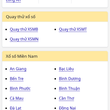
Quay thử xổ số
Quay thử XSMB
Quay thử XSMT
Quay thử XSMN
Xổ số Miền Nam
An Giang
Bạc Liêu
Bến Tre
Bình Dương
Bình Phước
Bình Thuận
Cà Mau
Cần Thơ
Đà Lạt
Đồng Nai