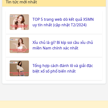
Tin tức mới nhất
TOP 5 trang web dò kết quả XSMN
uy tín nhất (cập nhật T2/2024)
Xỉu chủ là gì? Bí kíp soi cầu xỉu chủ
miền Nam chính xác nhất
Tổng hợp cách đánh lô và giải đặc
biệt xổ số phổ biến nhất