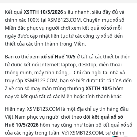
Kết quả
XSTTH 10/5/2026
siêu nhanh, siêu đầy đủ và
chính xác 100% tại XSMB123.COM. Chuyên mục xổ số
Miền Bắc phục vụ người chơi xem kết quả xổ số mỗi
ngày được cập nhật liên tục từ các công ty xổ số kiến
thiết của các tỉnh thành trong Miền.
Bạn có thể xem
xổ số Huế 10/5
ở tất cả các thiết bị điện
tử được kết nối Internet: laptop, desktop, điện thoại
thông minh, máy tính bảng,… Chỉ cần ngồi tại nhà và
truy cập XSMB123.COM, bạn sẽ biết được tất cả từ A đến
Z về con số may mắn trúng thưởng
XSTTH 10/5
hôm
nay và kết quả tất cả các Miền hoặc tỉnh thành khác.
Hiện nay, XSMB123.COM là một địa chỉ uy tín hàng đầu
Việt Nam phục vụ người chơi theo dõi
kết quả xổ số
Huế 10/5/2026
hôm nay cũng như toàn bộ kết quả xổ số
của các ngày trong tuần. Với XSMB123.COM, sự chính