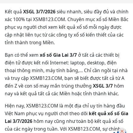
Kết quả
XSGL 3/7/2026
siêu nhanh, siêu đầy đủ và chính
xác 100% tại XSMB123.COM. Chuyên mục xổ số Miền Bắc
phục vụ người chơi xem kết quả xổ số mỗi ngày được
cập nhật liên tục từ các công ty xổ số kiến thiết của các
tỉnh thành trong Miền.
Bạn có thể xem
xổ số Gia Lai 3/7
ở tất cả các thiết bị
điện tử được kết nối Internet: laptop, desktop, điện
thoại thông minh, máy tính bảng,… Chỉ cần ngồi tại nhà
và truy cập XSMB123.COM, bạn sẽ biết được tất cả từ A
đến Z về con số may mắn trúng thưởng
XSGL 3/7
hôm
nay và kết quả tất cả các Miền hoặc tỉnh thành khác.
Hiện nay, XSMB123.COM là một địa chỉ uy tín hàng đầu
Việt Nam phục vụ người chơi theo dõi
kết quả xổ số Gia
Lai 3/7/2026
hôm nay cũng như toàn bộ kết quả xổ số
của các ngày trong tuần. Với XSMB123.COM, sự chính