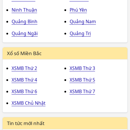
Ninh Thuận
Phú Yên
Quảng Bình
Quảng Nam
Quảng Ngãi
Quảng Trị
Xổ số Miền Bắc
XSMB Thứ 2
XSMB Thứ 3
XSMB Thứ 4
XSMB Thứ 5
XSMB Thứ 6
XSMB Thứ 7
XSMB Chủ Nhật
Tin tức mới nhất