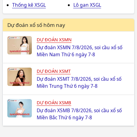
Thống kê XSGL
Lô gan XSGL
Dự đoán xổ số hôm nay
DỰ ĐOÁN XSMN
Dự đoán XSMN 7/8/2026, soi cầu xổ số
Miền Nam Thứ 6 ngày 7-8
DỰ ĐOÁN XSMT
Dự đoán XSMT 7/8/2026, soi cầu xổ số
Miền Trung Thứ 6 ngày 7-8
DỰ ĐOÁN XSMB
Dự đoán XSMB 7/8/2026, soi cầu xổ số
Miền Bắc Thứ 6 ngày 7-8