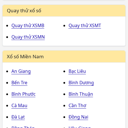
Quay thử xổ số
Quay thử XSMB
Quay thử XSMT
Quay thử XSMN
Xổ số Miền Nam
An Giang
Bạc Liêu
Bến Tre
Bình Dương
Bình Phước
Bình Thuận
Cà Mau
Cần Thơ
Đà Lạt
Đồng Nai