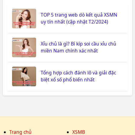
TOP 5 trang web dò kết quả XSMN
uy tín nhất (cập nhật T2/2024)
Xỉu chủ là gì? Bí kíp soi cầu xỉu chủ
miền Nam chính xác nhất
Tổng hợp cách đánh lô và giải đặc
biệt xổ số phổ biến nhất
Trang chủ
XSMB