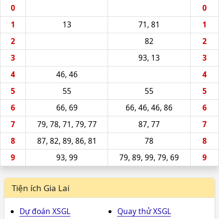
0
0
1
13
71, 81
1
2
82
2
3
93, 13
3
4
46, 46
4
5
55
55
5
6
66, 69
66, 46, 46, 86
6
7
79, 78, 71, 79, 77
87, 77
7
8
87, 82, 89, 86, 81
78
8
9
93, 99
79, 89, 99, 79, 69
9
Tiện ích Gia Lai
Dự đoán XSGL
Quay thử XSGL