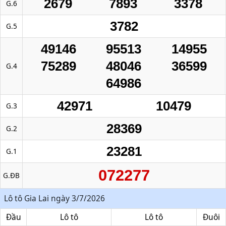
2679
7893
3378
G.6
3782
G.5
49146
95513
14955
75289
48046
36599
G.4
64986
42971
10479
G.3
28369
G.2
23281
G.1
072277
G.ĐB
Lô tô Gia Lai ngày 3/7/2026
Đầu
Lô tô
Lô tô
Đuôi