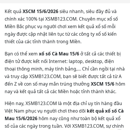
Kết quả
XSCM 15/6/2026
siêu nhanh, siêu đầy đủ và
chính xác 100% tại XSMB123.COM. Chuyên mục xổ số
Miền Bắc phục vụ người chơi xem kết quả xổ số mỗi
ngày được cập nhật liên tục từ các công ty xổ số kiến
thiết của các tỉnh thành trong Miền.
Bạn có thể xem
xổ số Cà Mau 15/6
ở tất cả các thiết bị
điện tử được kết nối Internet: laptop, desktop, điện
thoại thông minh, máy tính bảng,… Chỉ cần ngồi tại nhà
và truy cập XSMB123.COM, bạn sẽ biết được tất cả từ A
đến Z về con số may mắn trúng thưởng
XSCM 15/6
hôm
nay và kết quả tất cả các Miền hoặc tỉnh thành khác.
Hiện nay, XSMB123.COM là một địa chỉ uy tín hàng đầu
Việt Nam phục vụ người chơi theo dõi
kết quả xổ số Cà
Mau 15/6/2026
hôm nay cũng như toàn bộ kết quả xổ
số của các ngày trong tuần. Với XSMB123.COM, sự chính