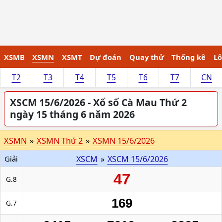
XSMB
XSMN
XSMT
Dự đoán
Quay thử
Thống kê
Lô
T2
T3
T4
T5
T6
T7
CN
XSCM 15/6/2026 - Xổ số Cà Mau Thứ 2
ngày 15 tháng 6 năm 2026
XSMN
»
XSMN Thứ 2
»
XSMN 15/6/2026
Giải
XSCM
»
XSCM 15/6/2026
47
G.8
169
G.7