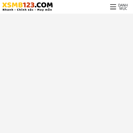
DANH
MỤC