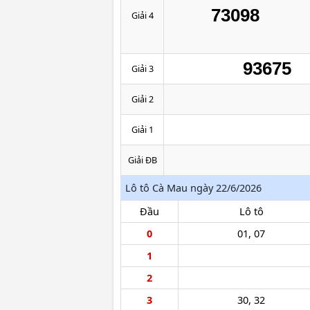
73098
Giải 4
93675
Giải 3
Giải 2
Giải 1
Giải ĐB
Lô tô Cà Mau ngày 22/6/2026
Đầu
Lô tô
0
01, 07
1
2
3
30, 32