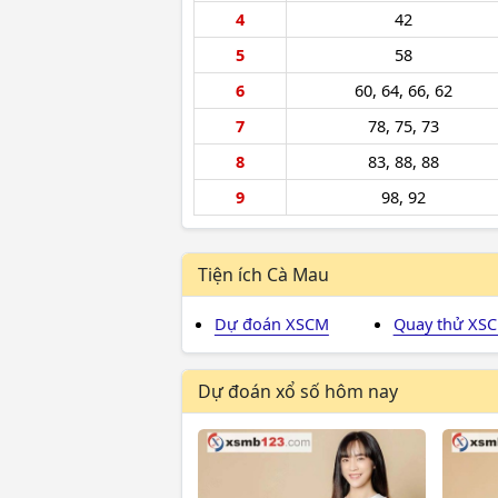
4
42
5
58
6
60, 64, 66, 62
7
78, 75, 73
8
83, 88, 88
9
98, 92
Tiện ích Cà Mau
Dự đoán XSCM
Quay thử XS
Dự đoán xổ số hôm nay