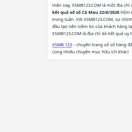
Hiện nay, XSMB123.COM là một địa chỉ 
kết quả xổ số Cà Mau 22/6/2026
hôm n
trong tuần. Với XSMB123.COM, sự chính
đầu tạo nên niềm tin của khách hàng tạ
XSMB123.COM là địa chỉ dò kết quả uy 
XSMB 123
– chuyên trang xổ số hàng đầ
cùng nhiều chuyên mục hữu ích khác!