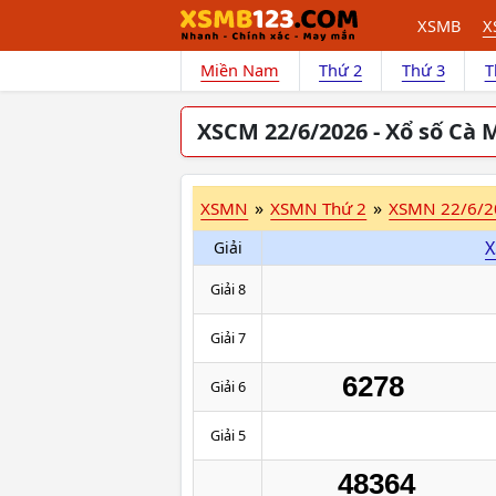
XSMB
X
Miền Nam
Thứ 2
Thứ 3
T
XSCM 22/6/2026 - Xổ số Cà
»
»
XSMN
XSMN Thứ 2
XSMN 22/6/2
Giải
Giải 8
Giải 7
6278
Giải 6
Giải 5
48364