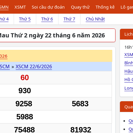
SMN
XSMT
Soi cầu dự đoán
Quay thử
Thống kê
Lô ga
hứ 4
Thứ 5
Thứ 6
Thứ 7
Chủ Nhật
Lịc
 Mau Thứ 2 ngày 22 tháng 6 năm 2026
16h
XS
026
Bìn
XSCM
»
XSCM 22/6/2026
Hậu
60
Hồ 
Lon
930
9258
5683
Qua
5988
Q
75488
81932
Q