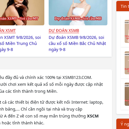
Tin 
ÁN XSMT
DỰ ĐOÁN XSMB
n XSMT 9/8/2026, soi
Dự đoán XSMB 9/8/2026, soi
 số Miền Trung Chủ
cầu xổ số Miền Bắc Chủ Nhật
gày 9-8
ngày 9-8
iêu đầy đủ và chính xác 100% tại XSMB123.COM.
ười chơi xem kết quả xổ số mỗi ngày được cập nhật
 của các tỉnh thành trong Miền.
t cả các thiết bị điện tử được kết nối Internet: laptop,
nh bảng,… Chỉ cần ngồi tại nhà và truy cập
 từ A đến Z về con số may mắn trúng thưởng
XSCM
 hoặc tỉnh thành khác.
Ý ng