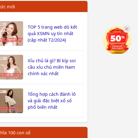
tức mới
TOP 5 trang web dò kết
quả XSMN uy tín nhất
(cập nhật T2/2024)
Xỉu chủ là gì? Bí kíp soi
cầu xỉu chủ miền Nam
chính xác nhất
Tổng hợp cách đánh lô
và giải đặc biệt xổ số
phổ biến nhất
hĩa 100 con số