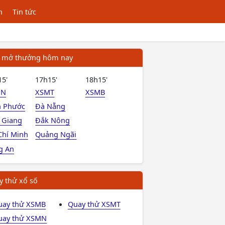
n
Tin tức
h mở thưởng hôm nay
15'
17h15'
18h15'
MN
XSMT
XSMB
h Phước
Đà Nẵng
 Giang
Đắk Nông
Chí Minh
Quảng Ngãi
g An
y thử xổ số
uay thử XSMB
Quay thử XSMT
uay thử XSMN